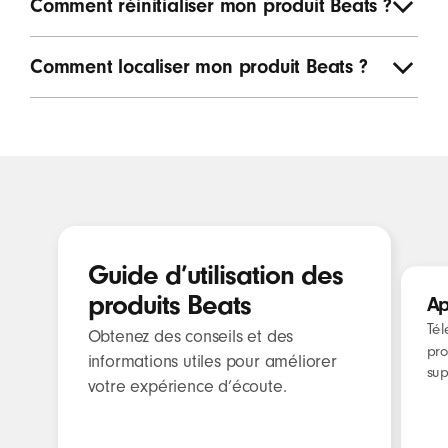
Comment réinitialiser mon produit Beats ?
Comment localiser mon produit Beats ?
Ressources recommandée
Guide d’utilisation des
produits Beats
Ap
Tél
Obtenez des conseils et des
pro
informations utiles pour améliorer
sup
votre expérience d’écoute.