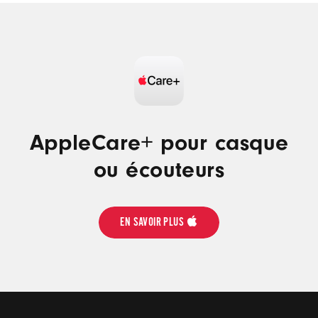
sur
les
options
de
service
(s’ouvre
dans
une
AppleCare+ pour casque
nouvelle
fenêtre)
ou écouteurs
EN SAVOIR PLUS