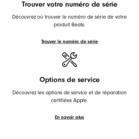
votre
Trouver votre numéro de série
produit
Beats
Découvrez où trouver le numéro de série de votre
(s’ouvre
produit Beats.
dans
une
nouvelle
Trouver le numéro de série
fenêtre)
Trouver
le
numéro
de
série
Options de service
de
votre
Découvrez les options de service et de réparation
produit
certifiées Apple.
Beats
(s’ouvre
dans
En savoir plus
une
En
nouvelle
savoir
fenêtre)
plus