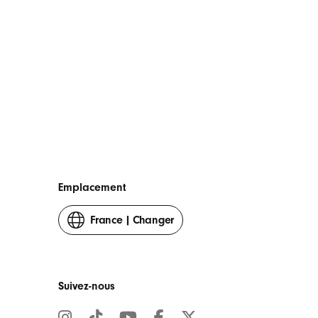
Emplacement
France
|
Changer
votre
pays
ou
région
Suivez-nous