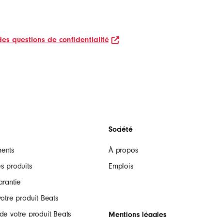
n new window
opens in new window
es questions de confidentialité
s
Société
ments
À propos
s produits
Emplois
arantie
votre produit Beats
de votre produit Beats
Mentions légales