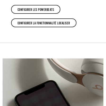
CONFIGURER LES POWERBEATS
CONFIGURER
CONFIGURER LA FONCTIONNALITÉ LOCALISER
LES
CONFIGURER
POWERBEATS
LA
FONCTIONNALITÉ
LOCALISER