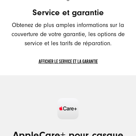
NUMÉRO
Service et garantie
DE
SÉRIE
Obtenez de plus amples informations sur la
couverture de votre garantie, les options de
service et les tarifs de réparation.
AFFICHER LE SERVICE ET LA GARANTIE
AFFICHER
LE
SERVICE
ET
LA
GARANTIE
AppleCare+ pour casque