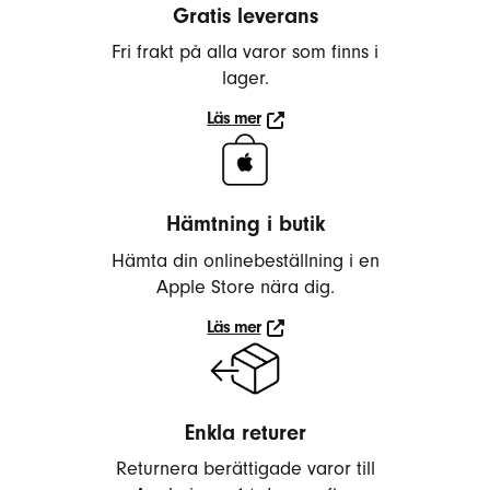
r
Gratis leverans
a
Fri frakt på alla varor som finns i
r
lager.
,
Läs mer
ö
Läs
r
mer
o
n
Hämtning i butik
s
Hämta din onlinebeställning i en
n
Apple Store nära dig.
ä
Läs mer
c
Läs
k
mer
o
r
Enkla returer
,
Returnera berättigade varor till
h