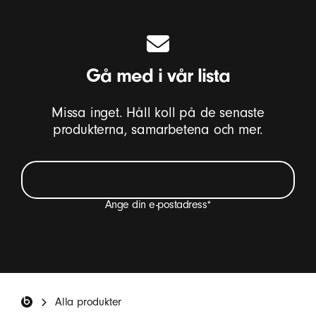
s
k
a
l
Gå med i vår lista
–
B
Missa inget. Håll koll på de senaste
e
produkterna, samarbetena och mer.
a
t
s
Ange din e-postadress
*
Jag vill få mejl med produktuppdateringar för Beats,
specialerbjudanden och några enstaka
enkätinbjudningar.
*
Beats – fotnot
Alla produkter