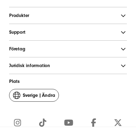
REGISTRERA DIG
Produkter
Support
Företag
Juridisk information
Plats
Sverige
|
Ändra
ditt
land
eller
område
Instagram
TikTok
YouTube
Facebook
Twitter