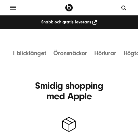
Snabb och gratis leverans
T
r
å
I blickfånget
Öronsnäckor
Hörlurar
Högt
d
l
ö
s
Smidig shopping
a
med Apple
h
ö
r
l
u