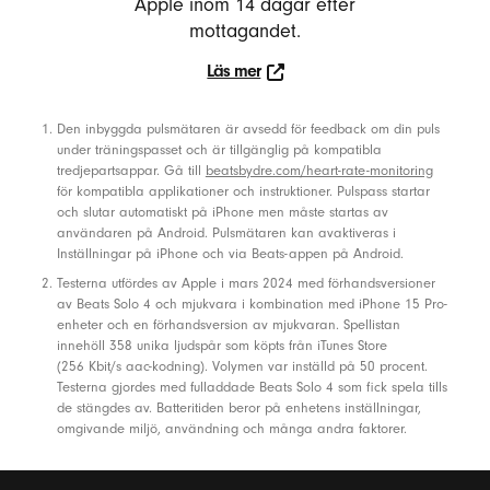
Apple inom 14 dagar efter
ö
mottagandet.
g
Läs mer
t
Läs
a
mer
Fotnoter
Den inbyggda pulsmätaren är avsedd för feedback om din puls
l
under träningspasset och är tillgänglig på kompatibla
a
tredjepartsappar. Gå till
beatsbydre.com/heart-rate-monitoring
r
för kompatibla applikationer och instruktioner. Pulspass startar
och slutar automatiskt på iPhone men måste startas av
e
användaren på Android. Pulsmätaren kan avaktiveras i
o
Inställningar på iPhone och via Beats-appen på Android.
c
Testerna utfördes av Apple i mars 2024 med förhandsversioner
av Beats Solo 4 och mjukvara i kombination med iPhone 15 Pro-
h
enheter och en förhandsversion av mjukvaran. Spellistan
m
innehöll 358 unika ljudspår som köpts från iTunes Store
(256 Kbit/s aac-kodning). Volymen var inställd på 50 procent.
o
Testerna gjordes med fulladdade Beats Solo 4 som fick spela tills
b
de stängdes av. Batteritiden beror på enhetens inställningar,
i
omgivande miljö, användning och många andra faktorer.
l