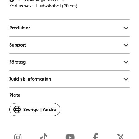
REGISTRERA DIG
Kort usb-a- till usb-c-kabel (20 cm)
Produkter
Support
Företag
Juridisk information
Plats
Sverige
|
Ändra
ditt
land
eller
område