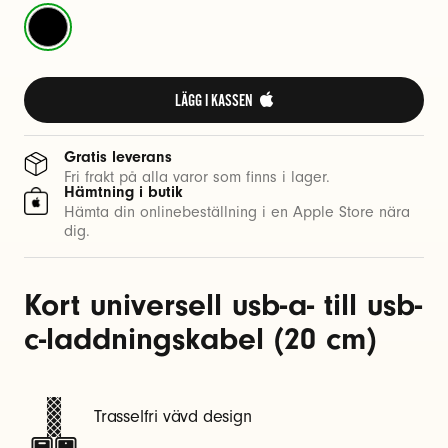
i
Sprintsvart
n
g
s
LÄGG I KASSEN 
k
a
Gratis leverans
b
Fri frakt på alla varor som finns i lager.
e
Hämtning i butik
Hämta din onlinebeställning i en Apple Store nära
l
dig.
(
2
0
Kort universell usb-a- till usb-
c-laddningskabel (20 cm)
c
m
)
Trasselfri vävd design