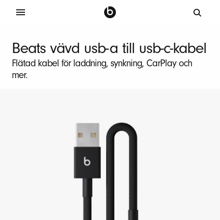
B
e
Beats vävd usb-a till usb-c-kabel
a
Flätad kabel för laddning, synkning, CarPlay och
t
mer.
s
k
o
r
t
a
u
s
b
-
a