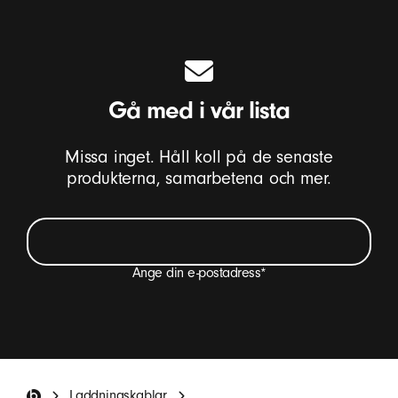
Gå med i vår lista
Missa inget. Håll koll på de senaste
produkterna, samarbetena och mer.
Ange din e-postadress
*
Jag vill få mejl med produktuppdateringar för Beats,
specialerbjudanden och några enstaka
enkätinbjudningar.
*
Beats – fotnot
Laddningskablar