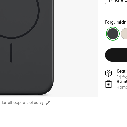
Färg:
midn
midnattssv
be
Grati
Fri f
Hämt
Hämta
n för att öppna utökad vy