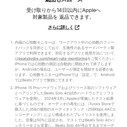
、
务
解
店
受け取りから​14日以内に​Appleへ​
（
内
対象製品を​ 返品できます。
在
取
ス
新
货
さらに​詳しく
窗
进
ピ
口
（
一
内蔵の心拍数モニターは、ワークアウト中の心拍数のフィー
脚注
中
在
步
ー
ドバックを目的としており、互換性のあるサードパーティ製
打
新
了
アプリで利用できます。対応するアプリと使用方法について
开
窗
カ
解
は
beatsbydre.com/heart-rate-monitoring
をご覧ください。
iPhoneでは心拍数の測定は自動的に開始されて終了します
）
口
轻
が、Androidの場合は、ユーザーが測定を開始する必要があ
ー
中
松
ります。心拍数モニターはiPhoneでは「設定」で、Android
打
退
ではBeatsアプリで無効にできます。
、
开
货
iPhone 15 Proハードウェアおよびリリース前のソフトウェア
）
とペアリングしたBeats Solo 4の試作ハードウェアとソフト
（
ウェアを使用し、2024年3月にAppleが実施したテスト結果
在
に基づくものです。オーディオの再生には、iTunes Storeで
ス
新
購入した358の個別のオーディオトラック（256Kbps AACエ
窗
ンコーディング）により構成されたプレイリストを使用しま
マ
した。音量は50%に設定され、テストではBeats Solo 4のバ
口
ッテリーをフル充電し、Beats Solo 4が停止するまでオーデ
中