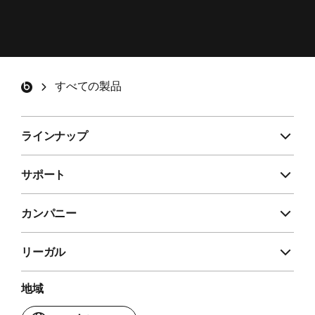
a
t
Beats製品の最新情報やスペシャルオファー、ア
ンケートのご案内を含むメールの受信を希望しま
す。
*
s
Beatsフッター
すべての製品
登録する
ラインナップ
サポート
カンパニー
リーガル
地域