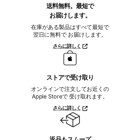
フ
送料無料。​最短で​
ォ
お届けします。
ン
在庫が​ある​製品は​すべて​最短で​
翌日に​無料で​ お届けします。
、
さらに​詳しく
进
一
イ
步
了
ヤ
ストアで​受け取り
解
快
ー
オンラインで​注文してお近くの​
捷
Apple Storeで​ 受け取れます。
的
バ
免
さらに​詳しく
ッ
费
进
送
一
ド
货
步
服
了
返品も​スムーズ