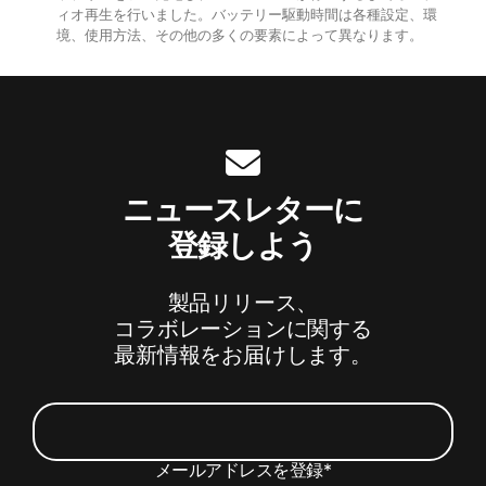
ー
ィオ再生を行いました。バッテリー駆動時間は各種設定、環
打
境、使用方法、その他の多くの要素によって異なります。
开
ト
）
フ
ォ
ン
ニュースレターに
ケ
登録しよう
ー
製品リリース、
ス
コラボレーションに関する
最新情報をお届けします。
-
B
e
メールアドレスを登録
*