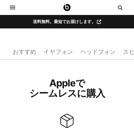
送料無料。​最短で​お届けします。
ワ
イ
おすすめ
イヤフォン
ヘッドフォン
ス
ヤ
レ
Appleで​
ス
シームレスに​購入
ヘ
ッ
ド