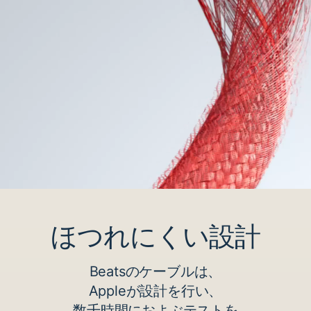
ほつれに​​くい設計
Beatsの​​ケーブルは、
Appleが​​設計を​​行い、
数千時間に​​およぶ​​テストを