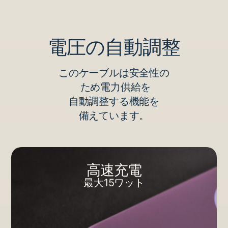
電圧の​​自動調整
この​​ケーブルは​​安全性の
​ ため電力供給を
自動調整する​​機能を
備えています。
高速充電
最大15ワット