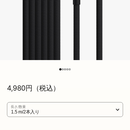
U
S
B
-
A
-
U
S
通
4,980円​（税込）
常
B
価
-
格
長さ/数量
C