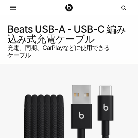
B
Beats USB-A - USB-C 編み
e
込み式充電ケーブル
充電、​​同期、​​CarPlayなどに​​使用できる​​
a
ケーブル
t
s
2
本
入
り