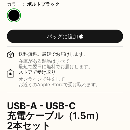
充
カラー：
ボルトブラック
電
ボ
ル
ケ
ト
ブ
ー
バッグに追加
ラ
ッ
ブ
ク
送料無料。​​最短で​​お届けします。
ル
在庫が​​ある​​製品は​​すべて
最短で​​翌日に​​無料で​​お届けします。
ストアで​​受け取り
オンラインで​​注文して
（
お近くの​​Apple Storeで​​受け取れます。
1
USB-A - USB-C
.
充電ケーブル​（1.5m）​​
5
2本セット