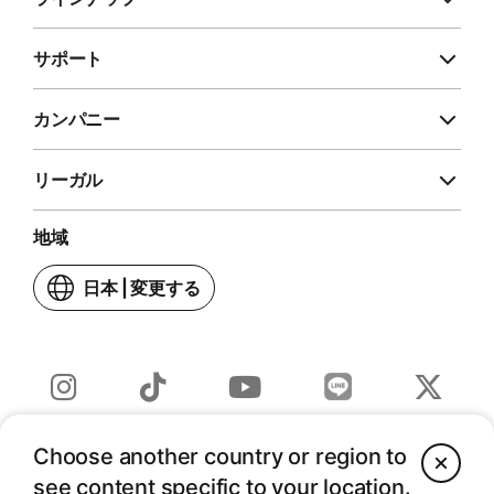
サポート
カンパニー
リーガル
地域
日本
|
変更する
お
住
ま
い
の
Line
Instagram
TikTok
YouTube
Twitter
国
(JP)
(新
(新
(新
(新
ま
Choose another country or region to
C
Copyright © 2026 Apple Inc. - All rights reserved.
(新
し
し
し
し
た
see content specific to your location.
し
い
い
い
い
は