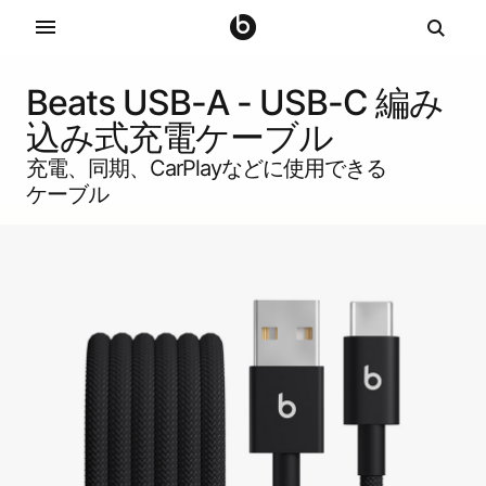
B
Beats USB-A - USB-C 編み
e
込み式充電ケーブル
充電、​​同期、​​CarPlayなどに​​使用できる​​
a
ケーブル
t
s
U
S
B
-