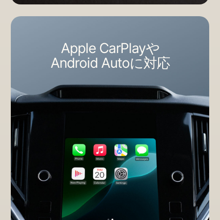
Apple CarPlayや
Android Autoに​​対応