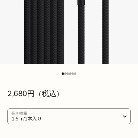
A
-
U
S
B
-
C
充
通
2,680円（税込）
常
電
価
ケ
格
長さ/数量
ー