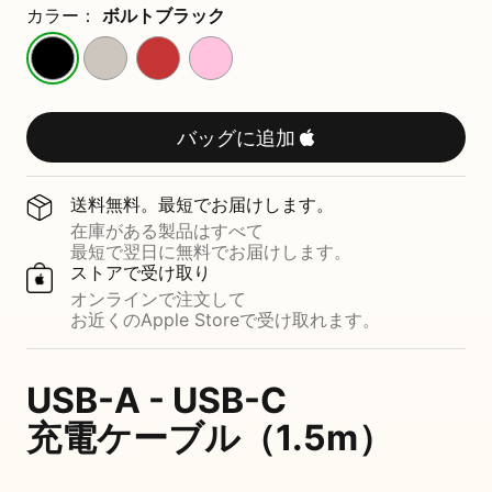
ブ
カラー：
ボルトブラック
ル
ボ
サ
ラ
パ
ル
ー
ピ
ワ
ト
ジ
ッ
ー
ブ
ス
ド
ピ
（
バッグに追加
ラ
ト
レ
ン
ッ
ー
ッ
ク
1
ク
ン
ド
送料無料。​​最短で​​お届けします。
.
在庫が​​ある​​製品は​​すべて
最短で​​翌日に​​無料で​​お届けします。
5
ストアで​​受け取り
オンラインで​​注文して
m
お近くの​​Apple Storeで​​受け取れます。
）
USB-A - USB-C
充電ケーブル​（1.5m）