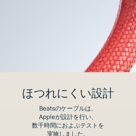
ほつれに​​くい設計
Beatsの​​ケーブルは、
Appleが​​設計を​​行い、
数千時間に​​およぶ​​テストを
実施しました。