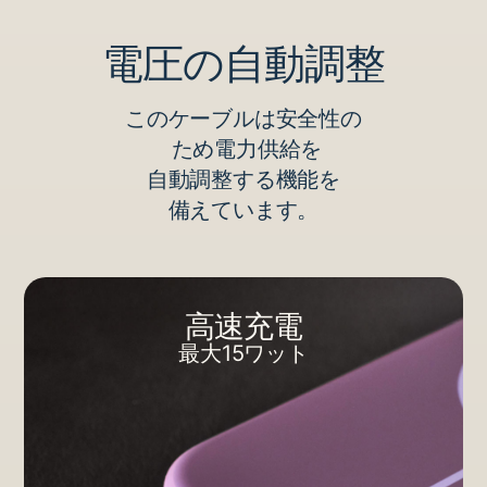
電圧の​​自動調整
この​​ケーブルは​​安全性の
​ ため電力供給を
自動調整する​​機能を
備えています。
高速充電
最大15ワット