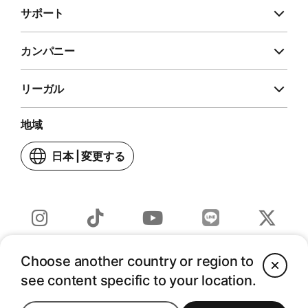
サポート
カンパニー
リーガル
地域
日本
|
変更する
お
住
ま
い
の
Line
Instagram
TikTok
YouTube
Twitter
国
(JP)
(新
(新
(新
(新
ま
Choose another country or region to
C
Copyright © 2026 Apple Inc. - All rights reserved.
(新
し
し
し
し
た
see content specific to your location.
し
い
い
い
い
は
い
ウ
ウ
ウ
ウ
地