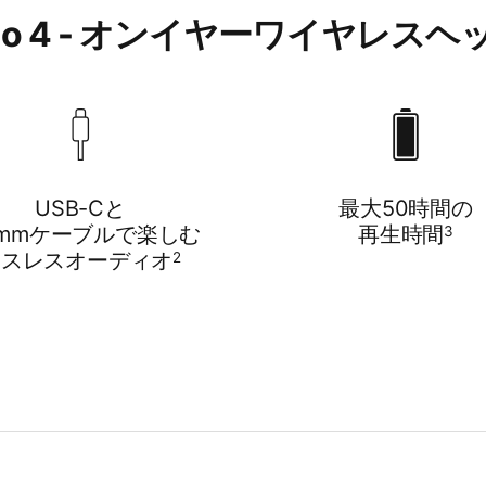
 Solo 4 - オンイヤーワイヤレス
USB-Cと
最大50時間の
5mmケーブルで​​楽しむ
再生時間
3
ロスレスオーディオ
2
アコースティック設計と​​進化した​​ドライバに​​よる、​​Be
ルサウンド