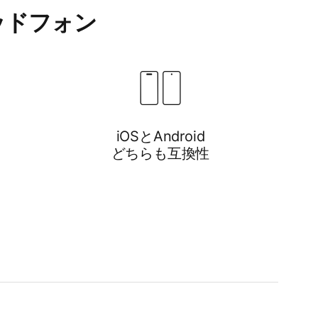
ヘッドフォン
iOSと​​Android
どちらも​​互換性
atsらしい​​バランスに​​優れた​​