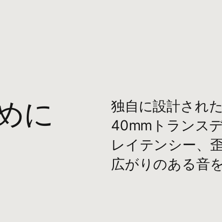
C充電ケーブル
リチウムイオンバッテリー
通話を​​操作する​​「b」​​ボタン
節ボタン
ために
独自に​​設計された​
び​​ペアリング用多機能ボタン
40mmトランスデュ
 Solo 4 ヘッドフォン
レイテンシー、​​歪み
ングケース
広がりの​​ある​​音
C - USB-C 充電・オーディオケーブル
mmアナログオーディオケーブル
クスタートガイド