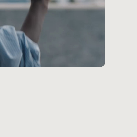
対応レンジが​​広がり、​​ドロップアウトが​​減少
脚注
​ロスレスオーディオなどを​​楽しめます
2
プルデジタルビームフォーミングマイクに​​より、​​
リング、​​お使いの​​すべての​​デバイスを​​自動で​​
注