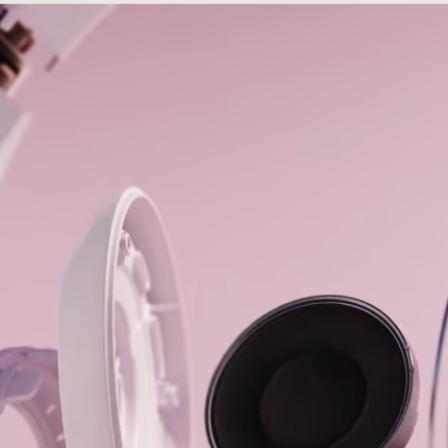
-C電源アダプタは​​別売りです。​​）
 Solo 4の​​パッケージは​​繊維の​​100%を​​持続可能な