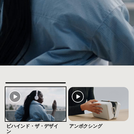
柱脚
ルの​​Class 1 Bluetooth
テクノロジーに​​より​​
®
ooth​互換性： Bluetooth 5.3
C入力に​​よる​​有線接続が​​可能。​​オーディオ再生で​
ための​​3.5 mmアナログ入力
認識する​​最先端の​​アルゴリズムを​​採用した​​マルチ
通話品質を​​実現
​Androidで​​互換性、​​シームレスに​​ワンタッチで​​ペア
脚
グ 、​​「探す」または​​「デバイスを​​探す」に​​対応
4
脚注
充電で​​最大50時間の​​再生時間
3
脚注
uel機能に​​より​​10分の​​充電で​​5時間の​​再生が​​可能
5
ビハインド・ザ・デザイ
アンボクシング
ン
mオーディオケーブルで​​充電しながらリスニング可能