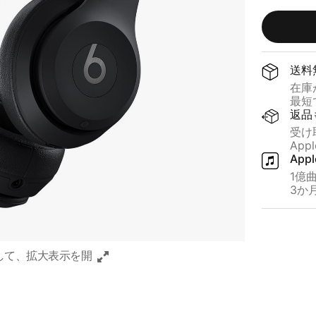
ト
ー
ブ
ト
ラ
ブ
ッ
ル
送料
ク
ー
在庫が
最短で
返品
受け
App
App
1億曲
3か​
して、​拡大表示を​開