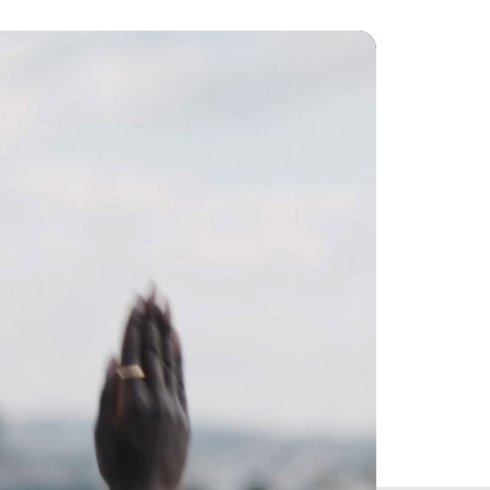
​空間オーディオと​​
脚注
サウンドを​​調整して​​インタラクティブな​体験
1
脚注
スオーディオ
2
の​​イヤーカップで​​安定した​​着け心地
​耐久性を​​実現、​​
断