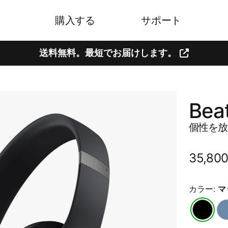
購入する
サポート
送料無料。​​最短で​​お届けします。
Beat
個性を​​放
通
35,8
常
価
カラー:
マ
格
マ
ス
ッ
レ