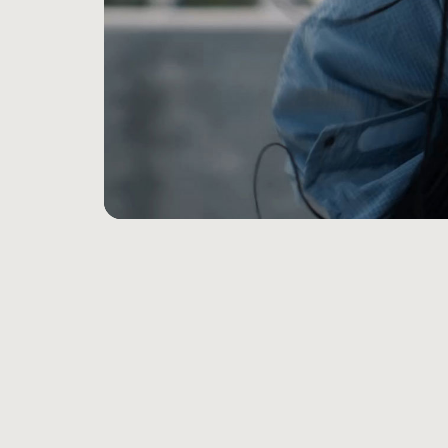
業界最高レベ
Bluet
USB-
有線の​​
声を​​
優れた​​
iOSと​
ペアリン
1回の​​
Fast F
3.5m