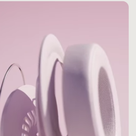
柱脚
​​⽅法で​​管理されている​​資源から​​調達しています
6