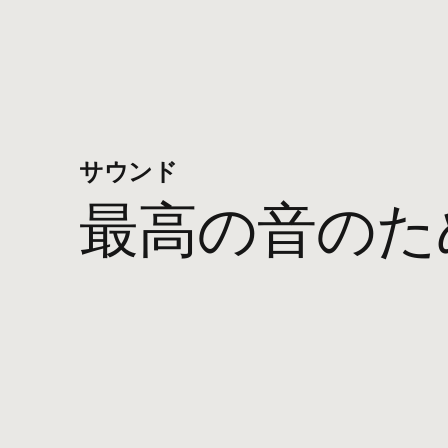
USB-
充電式
音楽と​​
サウンド
音量調
最高の​​音の​​
電源およ
Beats
キャリ
USB-
3.5 
クイッ