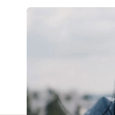
音楽や​
ダイナミ
USB-
フォー
一日​​中
柔軟に​​
Ultra
パッシブ
仕様
高さ：6
長さ：1
幅：15
重量：