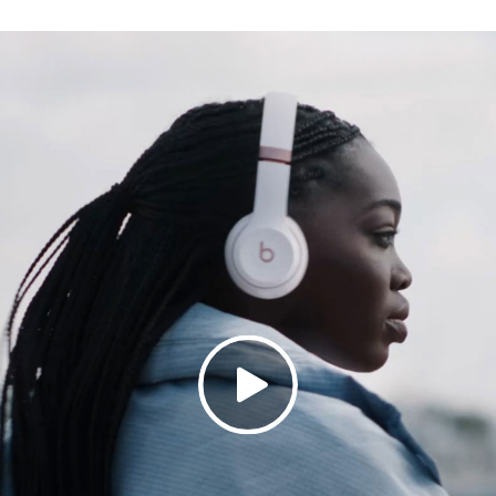
​映画、​​ゲームに​​没入できる、​​パーソナライズされた​
ックヘッドトラッキング、​​頭の​​動きに​​合わせて​​
Cや​​3.5 mmオーディオケーブルで​​楽しむ、​​ロスレ
ムファクター：オンイヤー型
快適な​​着け心地、​​人間工学に​​基づく​​軽量デザイン
フィットする​​ヘッドバンドと​​人間工学に​​基づく​​角度
Plushオンイヤークッションが​​快適な​​着け心地と​​優れた​
ノイズアイソレーションに​​よって​​周囲の​​雑音を​​遮
.8 cm
7.7 cm
.8 cm
217 g