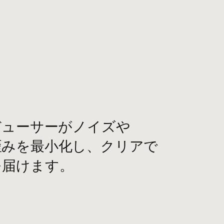
​
ーサーが​​ノイズや​​
を​​最小化し、​​クリアで​​
を​​届けます。