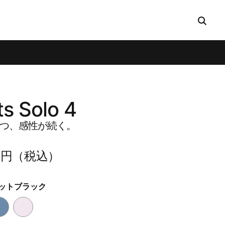
s Solo 4
つ、​​感性が​​続く。
00円​（税込）
ットブラック
ク
ラ