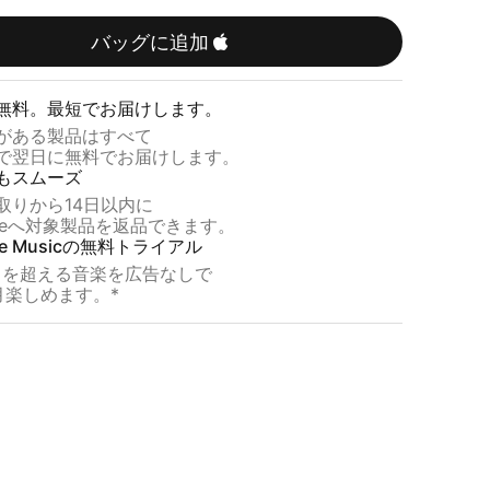
ウ
ド
バッグに追加
ピ
ン
無料。​​最短で​​お届けします。
ク
​​ある​​製品は​​すべて
​​翌日に​​無料で​​お届けします。
も​​スムーズ
取りから​​14日以内に
leへ​​対象製品を​​返品できます。
le Musicの​​無料トライアル
を​​超える​​音楽を​​広告なしで
​月​楽しめます。​​*