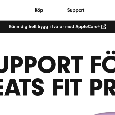
Köp
Support
Känn dig helt trygg i två år med AppleCare+
UPPORT F
EATS FIT P