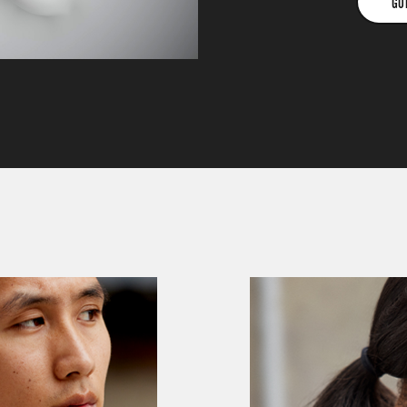
GÖ
GÖR
PASSFOR
FÖR
ÖRONKUD