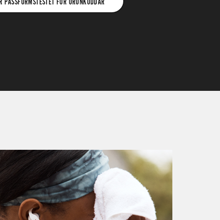
R PASSFORMSTESTET FÖR ÖRONKUDDAR
MSTESTET
DAR