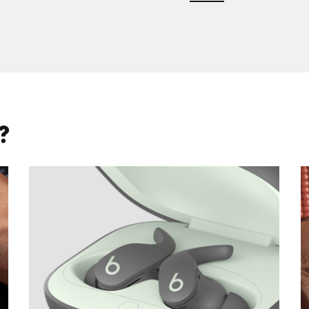
LÄS
MER
?