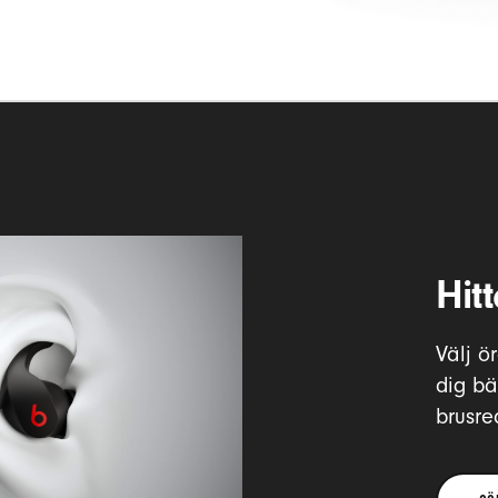
Hit
Välj ö
dig bäs
brusre