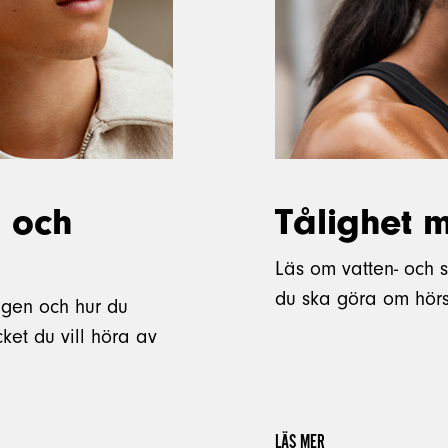
g och
Tålighet m
Läs om vatten- och s
du ska göra om hörsn
ägen och hur du
et du vill höra av
LÄS MER