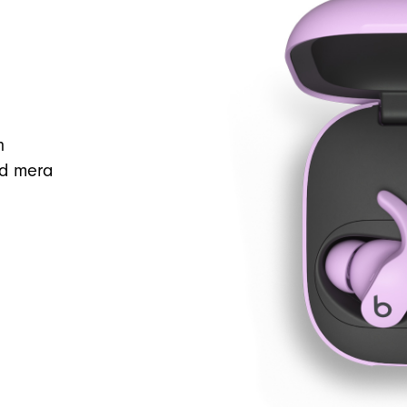
n
ed mera