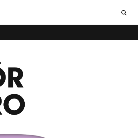
ÖR
RO