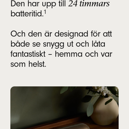
24 timmars
Den har upp till
fotnot
batteritid.
1
Reglage
Mittenknappen för musik- och samtalskontroller
Och den är designad för att
Knappar för att höja/sänka volymen
både se snygg ut och låta
Systemknapp för ström, parkoppling och
fantastiskt – hemma och var
röstassistent
som helst.
Detta ingår
Beats Pill trådlös Bluetooth
-högtalare
®
Avtagbart bärsnöre
Usb-c- till usb-c-kabel för laddning och ljud
Snabbstartsguide
Garantikort