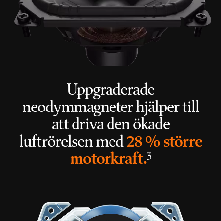
Uppgraderade
neodymmagneter hjälper till
att driva den ökade
luftrörelsen med
28 % större
fotnot
motorkraft.
3