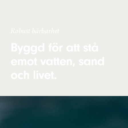
Robust bärbarhet
Byggd för att stå
emot vatten, sand
och livet.