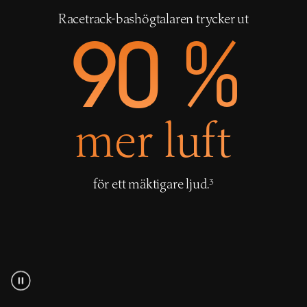
Racetrack-bashögtalaren trycker ut
90 %
mer luft
fotnot
för ett mäktigare ljud.
3