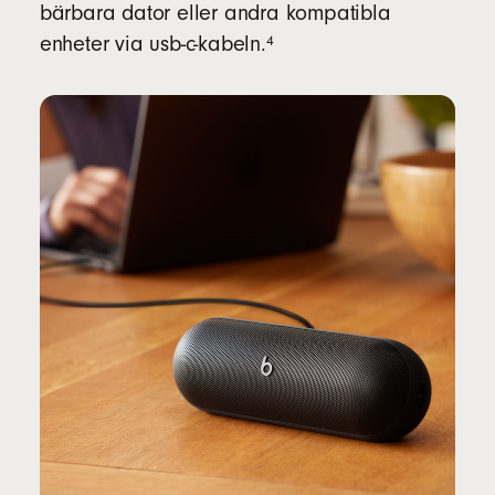
bärbara dator eller andra kompatibla
fotnot
4
enheter via usb-c-kabeln.