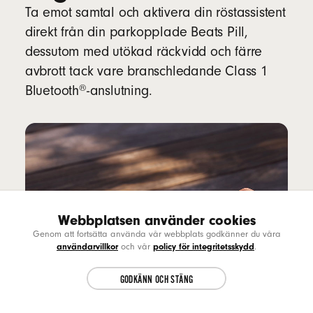
Ta emot samtal och aktivera din röstassistent
direkt från din parkopplade Beats Pill,
dessutom med utökad räckvidd och färre
avbrott tack vare branschledande Class 1
®
Bluetooth
-anslutning.
Webbplatsen använder cookies
Choose another country or region to see
CL
Genom att fortsätta använda vår webbplats godkänner du våra
content specific to your location.
användarvillkor
policy för integritetsskydd
och vår
.
GODKÄNN OCH STÄNG
CONTINUE