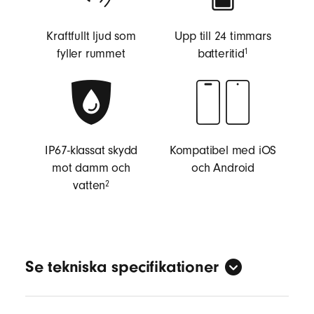
Kraftfullt ljud som
Upp till 24 timmars
fotnot
fyller rummet
batteritid⁠
⁠1
IP67-klassat skydd
Kompatibel med iOS
mot damm och
och Android
fotnot
vatten⁠
⁠2
Se tekniska specifikationer
Ljud