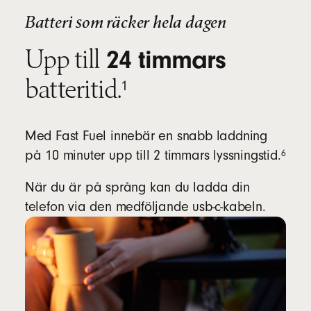
Batteri som räcker hela dagen
Upp till
24 timmars
fotnot
batteritid.
1
Med Fast Fuel innebär en snabb laddning
fotnot
6
på 10 minuter upp till 2 timmars lyssningstid.
När du är på språng kan du ladda din
telefon via den medföljande usb-c-kabeln.