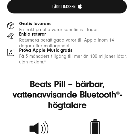
t
LÄGG I KASSEN 
h
-
Gratis leverans
h
Fri frakt på alla varor som finns i lager.
Enkla returer
ö
Returnera berättigade varor till Apple inom 14
g
dagar efter mottagandet.
Prova Apple Music gratis
t
Få 3 månaders tillgång till mer än 100 miljoner låtar,
a
utan reklam.*
l
a
Beats Pill – bärbar,
r
vattenavvisande Bluetooth
-
e
®
högtalare