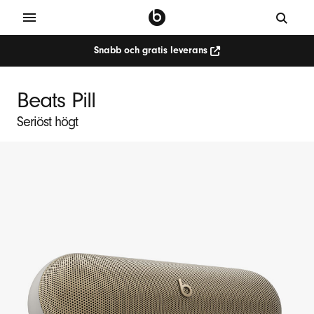
Snabb och gratis leverans
S
e
Beats Pill
n
Seriöst högt
a
s
t
e
B
e
a
t
s
P