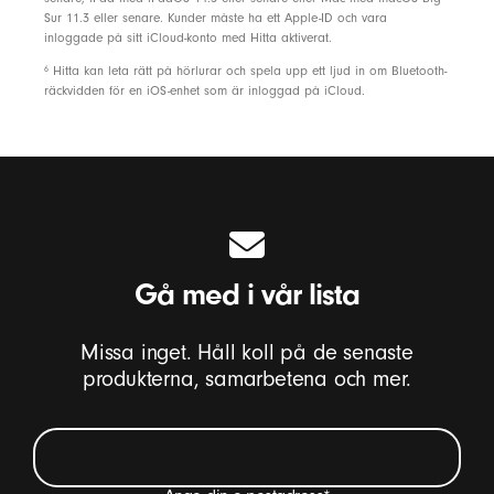
Sur 11.3 eller senare. Kunder måste ha ett Apple-ID och vara
inloggade på sitt iCloud-konto med Hitta aktiverat.
6
Hitta kan leta rätt på hörlurar och spela upp ett ljud in om Bluetooth-
räckvidden för en iOS-enhet som är inloggad på iCloud.
Gå med i vår lista
Missa inget. Håll koll på de senaste
produkterna, samarbetena och mer.