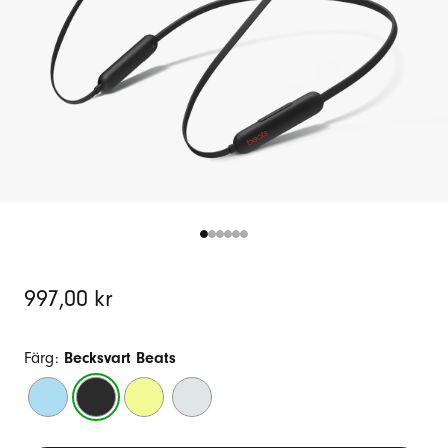
Original
997,00 kr
Price
Färg:
Becksvart Beats
Azurblå
Becksvart
Limegrön
Dimgrå
Beats