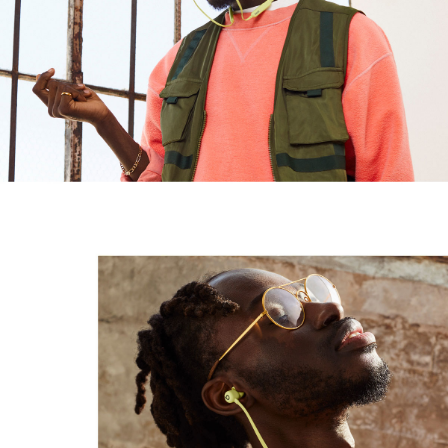
Design
In-ear-öronsnäckor
Magnetiska hörsnäckor med automatisk
uppspelning/paus
1
Kabeln med Flex-Form är bekväm hela dagen med en
hållbar nitinolkonstruktion, och med öronkuddar i fyra
storlekar får du en anpassad passform
Höjd: 16 mm/1,6 cm
Vikt: 18,6 g
Anslutning
Class 1 Bluetooth
via Apple W1-chippet
ger smidig
®
4
konfigurering, och du kan enkelt växla mellan Apple-
enheter med bättre räckvidd och färre avbrott
Dela låtar, poddar, filmer eller annat ljud trådlöst