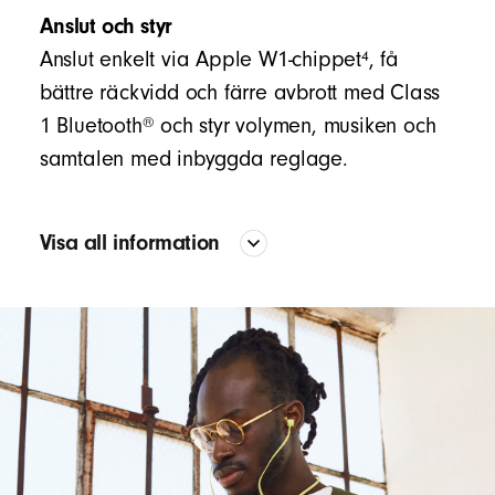
Anslut och styr
4
Anslut enkelt via Apple W1-chippet
, få
bättre räckvidd och färre avbrott med Class
®
1 Bluetooth
och styr volymen, musiken och
samtalen med inbyggda reglage.
Visa all information
Ljud
Den egenutvecklade akustiska plattformen ger exakt
bas och precision över hela frekvenskurvan
Konfigurationen i två delar skapar en tydlig
separation mellan mellanregistret och diskanten och
det flexibla yttre skiktet ger hög basuppspelning