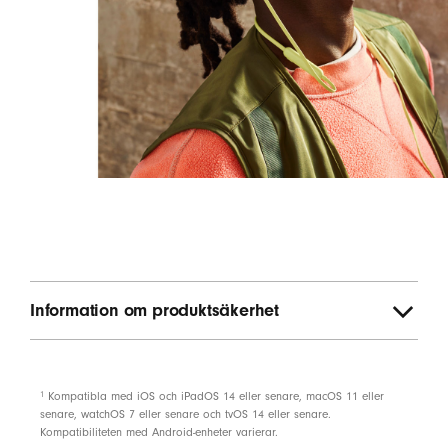
mellan Beats Flex och ett extra par Beats-hörlurar
2
eller AirPods genom funktionen Lyssna tillsammans
Använd appen Hitta i din iOS-enhet för att hitta din
Beats Flex
med ett ljud eller se den på en karta om
5,6
du har tappat bort den
Android-kompatibla
Ladda
Upp till 12 timmars speltid
3
Med Fast Fuel kan tio minuters laddning ge
1,5 timmes speltid när batterinivån är låg
3
Information om produktsäkerhet
Usb-c-laddningskontakt (medföljer)
Uppladdningsbart litiumjonbatteri
1
Kompatibla med iOS och iPadOS 14 eller senare, macOS 11 eller
Reglage
senare, watchOS 7 eller senare och tvOS 14 eller senare.
Kompatibiliteten med Android-enheter varierar.
Inbyggda reglage för musik, samtal och röstassistent