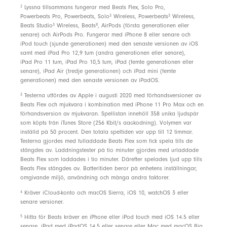
2
Lyssna tillsammans fungerar med Beats Flex, Solo Pro,
Inbyggd mikrofon med reducering av vindbrus för
3
3
Powerbeats Pro, Powerbeats, Solo
Wireless, Powerbeats
Wireless,
bättre röstkvalitet
3
X
Beats Studio
Wireless, Beats
, AirPods (första generationen eller
senare) och AirPods Pro. Fungerar med iPhone 8 eller senare och
iPod touch (sjunde generationen) med den senaste versionen av iOS
samt med iPad Pro 12,9 tum (andra generationen eller senare),
Detta ingår
iPad Pro 11 tum, iPad Pro 10,5 tum, iPad (femte generationen eller
senare), iPad Air (tredje generationen) och iPad mini (femte
Trådlösa Beats Flex-öronsnäckor
generationen) med den senaste versionen av iPadOS.
Öronkuddar i fyra olika storlekar
3
Testerna utfördes av Apple i augusti 2020 med förhandsversioner av
Usb-c-laddningskontakt
Beats Flex och mjukvara i kombination med iPhone 11 Pro Max och en
förhandsversion av mjukvaran. Spellistan innehöll 358 unika ljudspår
Snabbstartsguide
som köpts från iTunes Store (256 Kbit/s aac-kodning). Volymen var
inställd på 50 procent. Den totala speltiden var upp till 12 timmar.
Garantikort
Testerna gjordes med fulladdade Beats Flex som fick spela tills de
stängdes av. Laddningstester på tio minuter gjordes med urladdade
Beats Flex som laddades i tio minuter. Därefter spelades ljud upp tills
Förpackning
Beats Flex stängdes av. Batteritiden beror på enhetens inställningar,
omgivande miljö, användning och många andra faktorer.
Beats Flex-förpackningen är gjord av 87 %
4
Kräver iCloud-konto och macOS Sierra, iOS 10, watchOS 3 eller
växtbaserat material som kommer från återvunna
senare versioner.
fibrer och hållbara skogar
5
Hitta för Beats kräver en iPhone eller iPod touch med iOS 14.5 eller
senare, iPad med iPadOS 14.5 eller senare eller Mac med macOS Big