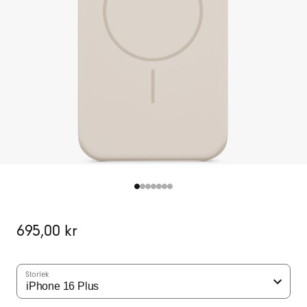
Ursprungligt
695,00 kr
pris
Storlek