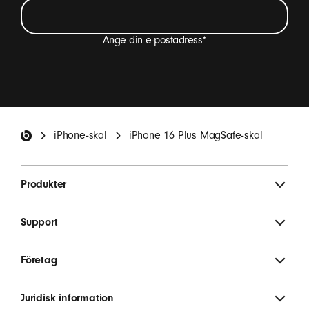
Ange din e-postadress
*
Jag vill få mejl med produktuppdateringar för Beats,
specialerbjudanden och några enstaka
enkätinbjudningar.
*
Beats – fotnot
iPhone-skal
iPhone 16 Plus MagSafe-skal
REGISTRERA DIG
Produkter
Support
Företag
Juridisk information