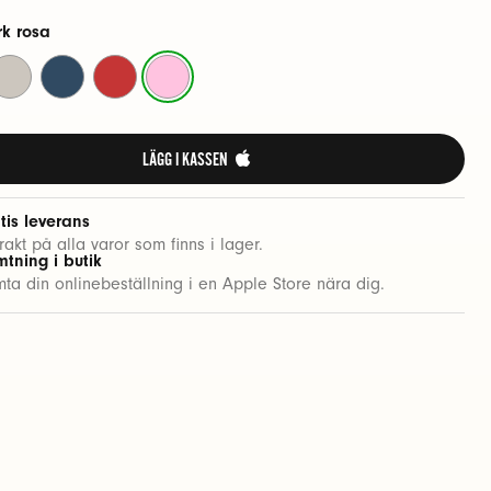
rk rosa
rt
andstorm
Blixtblå
Rapid
Stark
röd
rosa
LÄGG I KASSEN 
tis leverans
frakt på alla varor som finns i lager.
tning i butik
ta din onlinebeställning i en Apple Store nära dig.