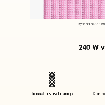
d
u
Tryck på bilden fö
s
240 W vä
b
-
c
t
Trasselfri vävd design
Kompa