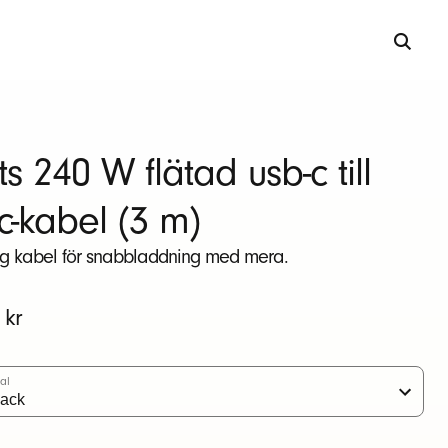
s 240 W flätad usb-c till
c-kabel (3 m)
ng kabel för snabbladdning med mera.
igt
 kr
al