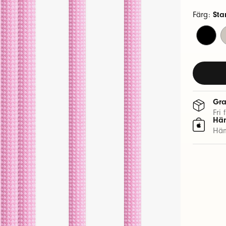
Färg:
Sta
Sprintsva
S
Gra
Fri 
Häm
Häm