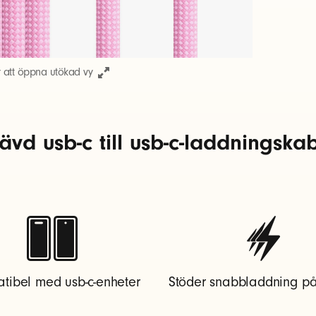
r att öppna utökad vy
vd usb-c till usb-c-laddningskab
tibel med usb-c-enheter
Stöder snabbladdning p