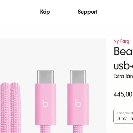
Köp
Support
Ny Färg
Beat
usb-
Extra lå
Ursprungl
445,00
pris
Längd/ant