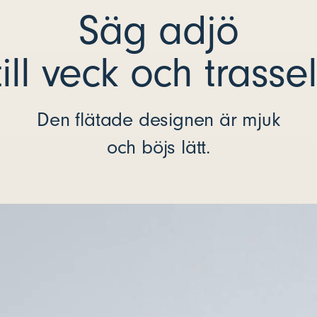
Säg adjö
till veck och trassel
Den flätade designen är mjuk
och böjs lätt.