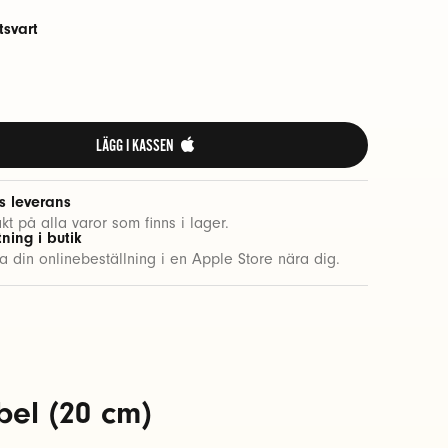
tsvart
t
LÄGG I KASSEN 
s leverans
rakt på alla varor som finns i lager.
ning i butik
 din onlinebeställning i en Apple Store nära dig.
abel (20 cm)