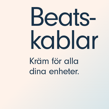
s
Beats-
b
kablar
-
c
Kräm för alla
-
dina enheter.
l
a
d