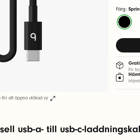
Färg:
Sprin
Sprintsvar
Grati
Fri f
Hämt
Hämta
n för att öppna utökad vy
sell usb-a- till usb-c-laddningsk