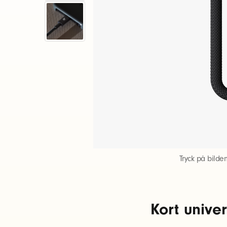
o
r
t
a
u
s
Tryck på bilde
b
Kort univer
-