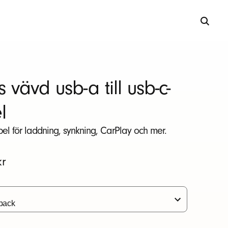
 vävd usb-a till usb-c-
l
el för laddning, synkning, CarPlay och mer.
t
kr