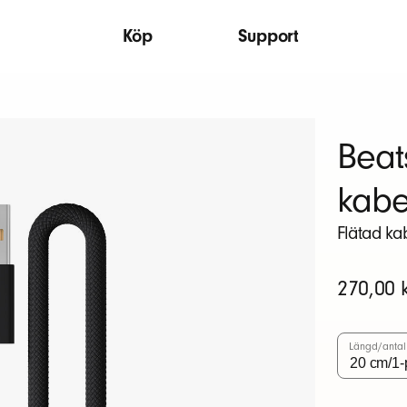
Köp
Support
Beats
kabe
Flätad kab
Ursprunglig
270,00 
pris
Längd/antal