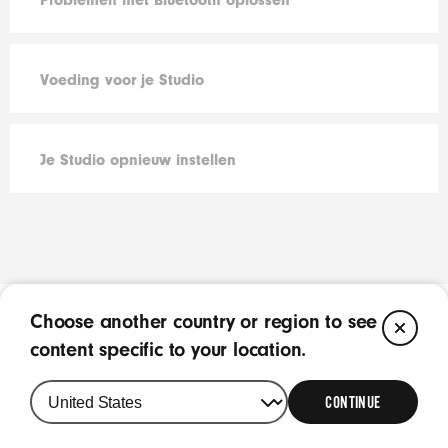
Voeding voor je Studio
Je Studio opnieuw instellen
Choose another country or region to see
CL
content specific to your location.
CONTINUE