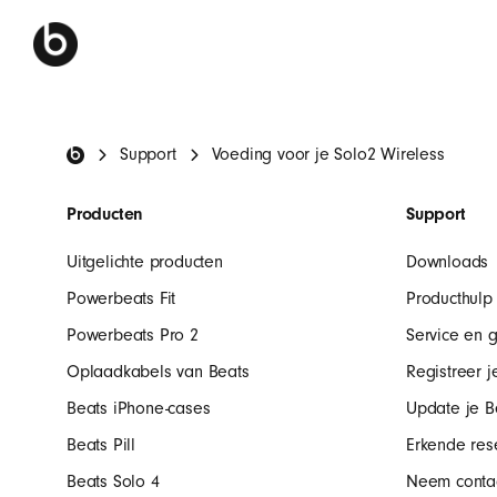
Beats-voettekst
Support
Voeding voor je Solo2 Wireless
Producten
Support
Uitgelichte producten
Downloads
Powerbeats Fit
Producthulp
Powerbeats Pro 2
Service en g
Oplaadkabels van Beats
Registreer j
Beats iPhone-cases
Update je B
Beats Pill
Erkende rese
Beats Solo 4
Neem contac