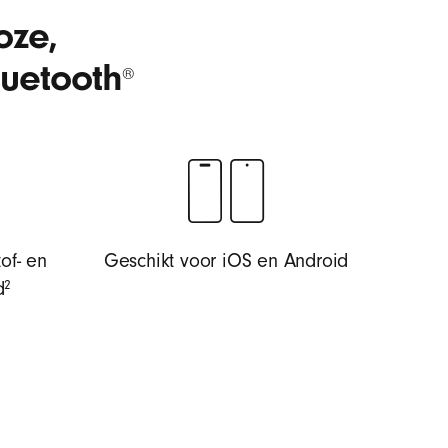
oze,
luetooth
®
tof- en
Geschikt voor iOS en Android
voetnoot
⁠⁠2
⁠