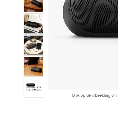
u
w
s
t
e
B
e
Druk op de afbeelding om
a