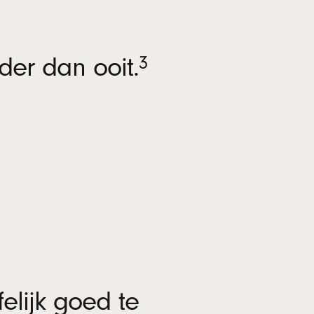
voetnoot
der dan ooit.
3
etnoot
elijk goed te