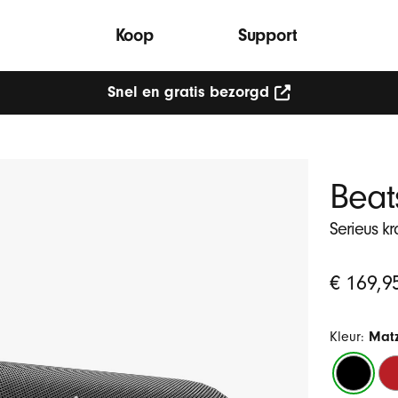
Koop
Support
Snel en gratis bezorgd
Beats
Serieus kr
Oorspronke
€ 169,9
prijs
Kleur:
Mat
Matzwart
Vu