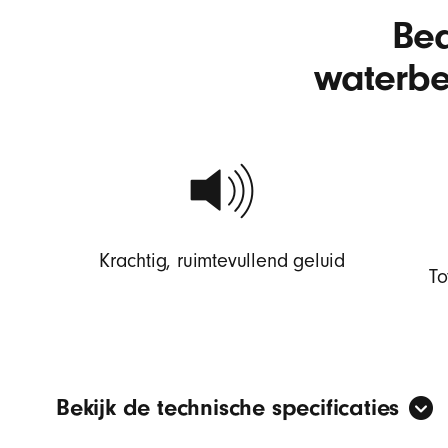
t
Bea
waterbe
s
P
i
Krachtig, ruimtevullend geluid
To
l
l
Bekijk de technische specificaties