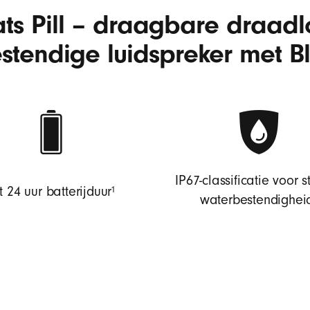
ts Pill – draagbare draadl
stendige luidspreker met B
IP67-classificatie voor s
voetnoot
⁠⁠1
t 24 uur batterijduur⁠⁠
waterbestendigheid⁠