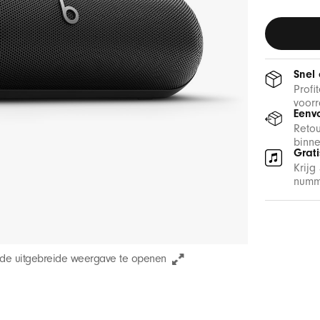
Snel
Profi
voorr
Eenv
Reto
binne
Grat
Krijg
numme
 de uitgebreide weergave te openen