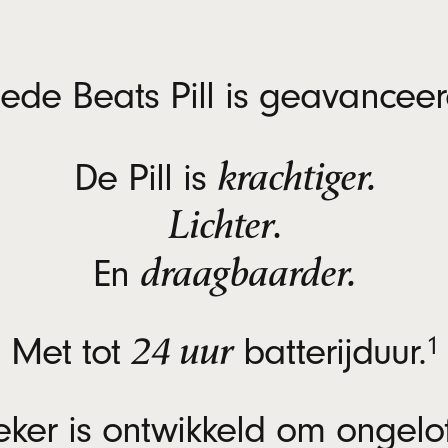
ede Beats Pill is geavanceer
krachtiger.
De Pill is
Lichter
.
draagbaarder.
En
24 uur
vo
Met tot
batterijduur.
1
eker is ontwikkeld om ongelof