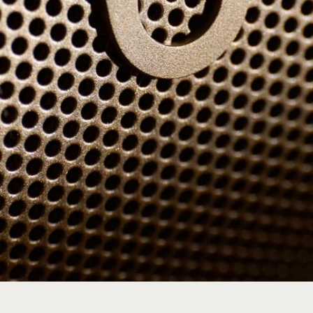
oedingsadapter is afzonderlijk verkrijgbaar)
 Pill-verpakking is gemaakt van 100% houtvezel, afk