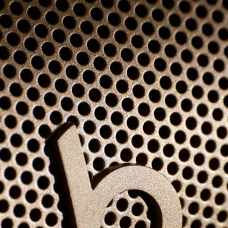
telefoon rechtstreeks op met de Beats Pill via een US
re lithium-ionbatterij
e knop voor muziek- en gespreksbediening
n voor volume omhoog/omlaag
knop voor aan/uit, koppelen en spraakassistent
®
e Beats Pill-luidspreker met Bluetooth
erbaar draagkoord
et USB-C naar USB-C voor opladen en audio
e handleiding
ekaart