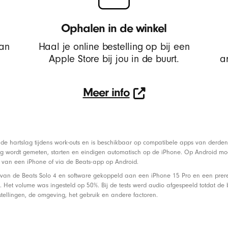
Ophalen in de winkel
van
Haal je online bestelling op bij een
Apple Store bij jou in de buurt.
a
Meer info
Meer
info
de hartslag tijdens work-outs en is beschikbaar op compatibele apps van derd
lag wordt gemeten, starten en eindigen automatisch op de iPhone. Op Android mo
n van een iPhone of via de Beats-app op Android.
 van de Beats Solo 4 en software gekoppeld aan een iPhone 15 Pro en een prerel
 Het volume was ingesteld op 50%. Bij de tests werd audio afgespeeld totdat de 
stellingen, de omgeving, het gebruik en andere factoren.