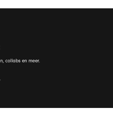
n, collabs en meer.
*
e een uitnodiging voor een