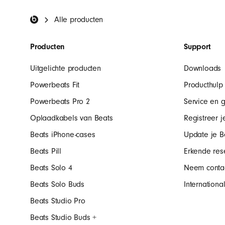
,
Beats-voettekst
Alle producten
o
Producten
Support
o
Uitgelichte producten
Downloads
Powerbeats Fit
Producthulp
r
Powerbeats Pro 2
Service en g
Oplaadkabels van Beats
Registreer j
t
Beats iPhone-cases
Update je B
j
Beats Pill
Erkende rese
Beats Solo 4
Neem contac
e
Beats Solo Buds
Internation
Beats Studio Pro
s
Beats Studio Buds +