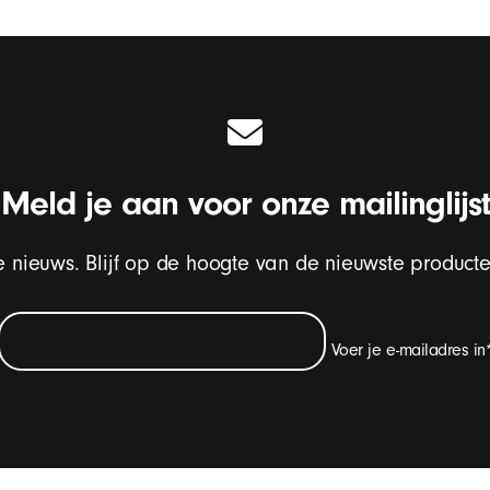
Meld je aan voor onze mailinglijst
e nieuws. Blijf op de hoogte van de nieuwste producte
Voer je e-mailadres in
 met updates van Beats-producten, speciale aanbiedingen en af ​​en to