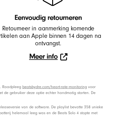
Eenvoudig retourneren
Retourneer in aanmerking komende
rtikelen aan Apple binnen 14 dagen na
ontvangst.
Meer info
Meer
info
en. Raadpleeg
beatsbydre.com/heart-rate-monitoring
voor
et de gebruiker deze optie echter handmatig starten. De
easeversie van de software. De playlist bevatte 358 unieke
batterij helemaal leeg was en de Beats Solo 4 stopte met