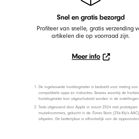
o
Snel en gratis bezorgd
z
Profiteer van snelle, gratis verzending 
artikelen die op voorraad zijn.
e
k
Meer info
Meer
o
info
De ingebouwde hartslagmeter is bedoeld voor meting van 
p
compatibele apps en instructies. Sessies waarbij de harts
Voetnoten
hartslagmeter kan uitgeschakeld worden in de instellinge
Tests uitgevoerd door Apple in maart 2024 met prototypen
t
muzieknummers, gekocht in de iTunes Store (256-Kb/s AAC).
afspelen. De batterijduur is afhankelijk van de apparaatin
e