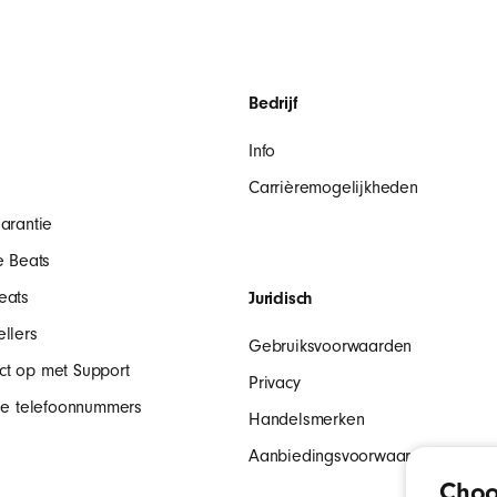
MELD JE AAN
Bedrijf
Info
Carrièremogelijkheden
arantie
e Beats
eats
Juridisch
llers
Gebruiksvoorwaarden
t op met Support
Privacy
ale telefoonnummers
Handelsmerken
Aanbiedingsvoorwaarden
Choo