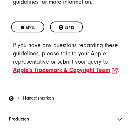
guidelines for more information.
APPLE 
OPENS IN A NEW WINDOW
BEATS
APPLE
BEATS
If you have any questions regarding these
TRADEMARKS
TRADEMARKS
guidelines, please talk to your Apple
representative or submit your query to
open
Apple’s Trademark & Copyright Team
.
Beats-voettekst
Handelsmerken
Producten