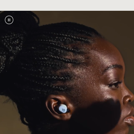
Tweevoudige compatibiliteit voor iOS en
Android voor naadloos koppelen met één tik,
automatisch koppelen op al je apparaten en
voetnoot
Zoek mijn of Vind mijn apparaat
2
Toonaangevende Class 1 Bluetooth
voor een
®
groter bereik en minder uitval
Bluetooth-compatibiliteit:
Bluetooth 5.3
Moeiteloos bellen met toonaangevende
microfoons voorzien van een geavanceerd
ruislerend algoritme
Batterij
Langere batterijduur van de oortjes met tot 18
voetnoot
uur afspelen
1