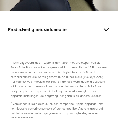
Productveiligheidsinformatie
footnote
1
Tests uitgevoerd door Apple in april 2024 met prototypen van de
Beats Solo Buds en software gekoppeld aan een iPhone 15 Pro en een
prereleaseversie van de software. De playlist bevatte 358 unieke
muzieknummers die waren gekocht in de iTunes Store (256-Kb/s AAC).
Het volume was ingesteld op 50%. Bij de tests werd audio afgespeeld
totdat de batterij helemaal leeg was en het eerste Beats Solo Buds-
oortje stopte met afspelen. De batterijduur is afhankelijk van de
apparaatinstellingen, de omgeving, het gebruik en andere factoren.
footnote
2
Vereist een iCloud-account en een compatibel Apple-apparaat met
het nieuwste besturingssysteem of een compatibel Android-apparaat
met het nieuwste besturingssysteem waarop Google Play-services