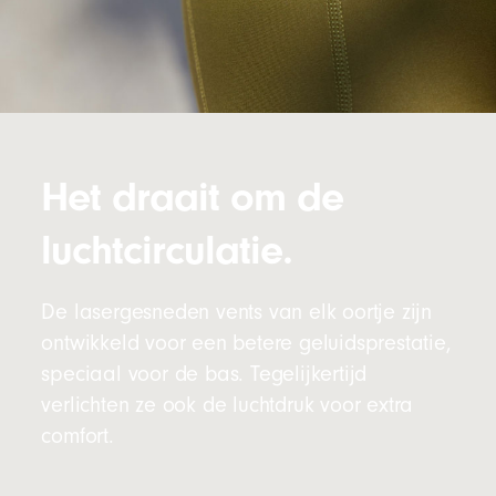
Het draait om de
luchtcirculatie.
De lasergesneden vents van elk oortje zijn
ontwikkeld voor een betere geluidsprestatie,
speciaal voor de bas. Tegelijkertijd
verlichten ze ook de luchtdruk voor extra
comfort.