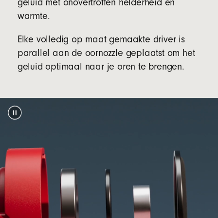
geluid met onovertroffen helderheid en
(Voedingsadapter en USB-C-oplaadkabel
warmte.
afzonderlijk verkrijgbaar)
Elke volledig op maat gemaakte driver is
parallel aan de oornozzle geplaatst om het
Verpakkingsmateriaal
geluid optimaal naar je oren te brengen.
De verpakking van de Beats Solo Buds is
gemaakt van 100% plantaardige materialen
afkomstig van gerecyclede vezels en/of
voetnoot
verantwoord beheerde bossen
5