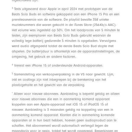
ingeschakeld zijn.
footnote
3
Tests uitgevoerd door Apple in april 2024 met prototypen van de
Beats Solo Buds en software gekoppeld aan een iPhone 15 Pro en een
prereleaseversie van de software. De playlist bevatte 358 unieke
muzieknummers die waren gekocht in de iTunes Store (256-Kb/s AAC).
Het volume was ingesteld op 50%. Om het laadproces van 5 minuten te
testen, zijn exemplaren van Beats Solo Buds gebruikt waarvan de
volledig lege batterij gedurende 5 minuten is opgeladen. Vervolgens
werd audio afgespeeld totdat de eerste Beats Solo Bud stopte met
afspelen. De batterijduur is afhankelijk van de apparaatinstellingen, de
omgeving, het gebruik en andere factoren.
footnote
4
Vereist een iPhone 15 of ondersteunde Android-apparaten.
footnote
5
Samenstelling van verkoopverpakking in de VS naar gewicht. Lijm,
inkt en coatings zijn niet inbegrepen bij de berekening van het
plasticgehalte en het gewicht van de verpakking.
footnote
*
Alleen voor nieuwe abonnees. Aanbieding is beperkt geldig en alleen
voor nieuwe abonnees die een in aanmerking komend apparaat
koppelen aan een Apple-apparaat met iOS 15 of iPadOS 15 of
nieuwer. Aanbieding is 3 maanden geldig na koppeling van een in
aanmerking komend apparaat. Klanten die in aanmerking komende
apparaten al in hun bezit hebben, hoeven geen audioproduct aan te
schaffen. Het abonnement wordt automatisch verlengd tegen de
maandprijs voor je regio, totdat het wordt opgezegd. Beperkingen en