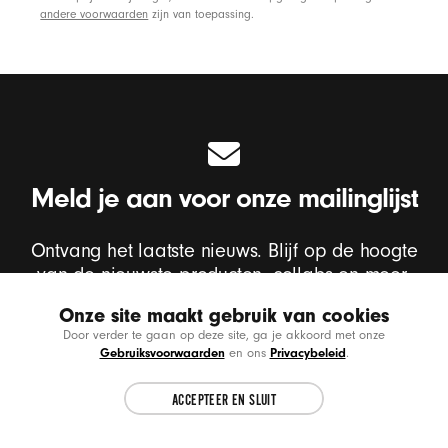
andere voorwaarden
zijn van toepassing.
Meld je aan voor onze mailinglijst
Ontvang het laatste nieuws. Blijf op de hoogte
van de nieuwste producten, collabs en meer.
Onze site maakt gebruik van cookies
Choose another country or region to see
CL
Door verder te gaan op deze site, ga je akkoord met onze
content specific to your location.
Gebruiksvoorwaarden
Privacybeleid
en ons
.
Voer je e-mailadres in
*
ACCEPTEER EN SLUIT
CONTINUE
Ik wil e-mails ontvangen met updates van Beats-