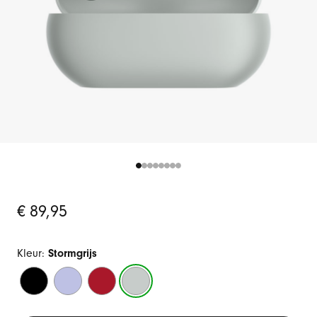
Oorspronkelijke
€ 89,95
prijs
Kleur:
Stormgrijs
Matzwart
Koel
Transparant
Stormgrijs
paars
rood