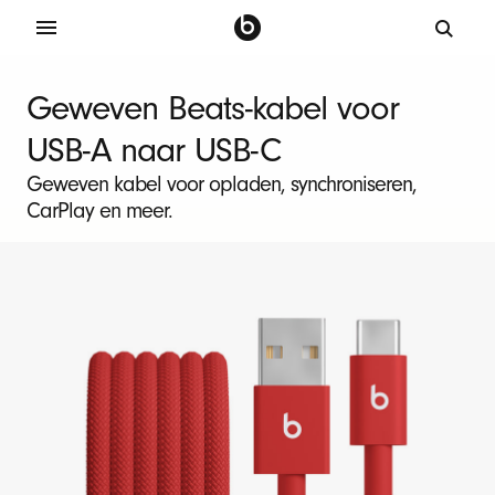
B
e
Geweven Beats-kabel voor
a
USB-A naar USB-C
t
s
Geweven kabel voor opladen, synchroniseren,
CarPlay en meer.
-
o
p
l
a
a
d
k
a
b