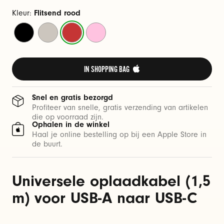
A
n
Kleur:
Flitsend rood
a
Zinderend
Stroomsteen
Flitsend
Krachtig
a
zwart
rood
roze
r
U
IN SHOPPING BAG 
S
B
Snel en gratis bezorgd
-
Profiteer van snelle, gratis verzending van artikelen
die op voorraad zijn.
C
Ophalen in de winkel
Haal je online bestelling op bij een Apple Store in
de buurt.
Universele oplaadkabel (1,5
m) voor USB-A naar USB-C