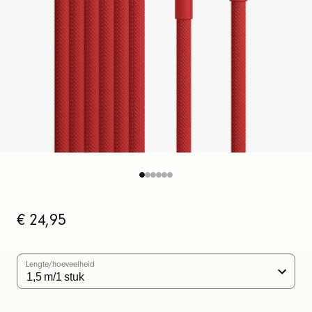
e
l
(
1
,
5
m
)
v
o
o
r
Oorspronkelijke
€ 24,95
prijs
U
S
Lengte/hoeveelheid
B
-