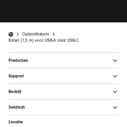
Ik wil e-mails ontvangen met updates van Beats-
producten, speciale aanbiedingen en af ​​en toe een
uitnodiging voor een enquête.
*
Beats-voettekst
Oplaadkabels
MELD JE AAN
Kabel (1,5 m) voor USB-A naar USB-C
Producten
Support
Bedrijf
Juridisch
Locatie