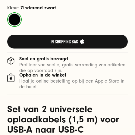
v
o
Kleur:
Zinderend zwart
o
Zinderend
r
zwart
U
S
IN SHOPPING BAG 
B
-
Snel en gratis bezorgd
A
Profiteer van snelle, gratis verzending van artikelen
die op voorraad zijn.
n
Ophalen in de winkel
a
Haal je online bestelling op bij een Apple Store in
de buurt.
a
r
U
Set van 2 universele
S
oplaadkabels (1,5 m) voor
B
USB-A naar USB-C
-