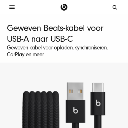
S
e
Geweven Beats-kabel voor
t
USB-A naar USB-C
v
a
Geweven kabel voor opladen, synchroniseren,
CarPlay en meer.
n
2
B
e
a
t
s
-
o
p