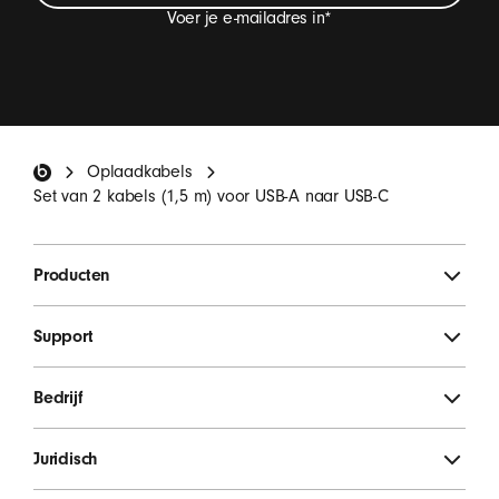
Voer je e-mailadres in
*
Ik wil e-mails ontvangen met updates van Beats-
producten, speciale aanbiedingen en af ​​en toe een
uitnodiging voor een enquête.
*
Beats-voettekst
Oplaadkabels
MELD JE AAN
Set van 2 kabels (1,5 m) voor USB-A naar USB-C
Producten
Support
Bedrijf
Juridisch