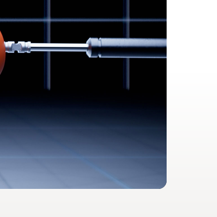
sculement automatique, le partage audio,
10
c.
iter du jumelage d'un seul geste, de
e, d'utiliser Localiser mes Beats et d'effectuer