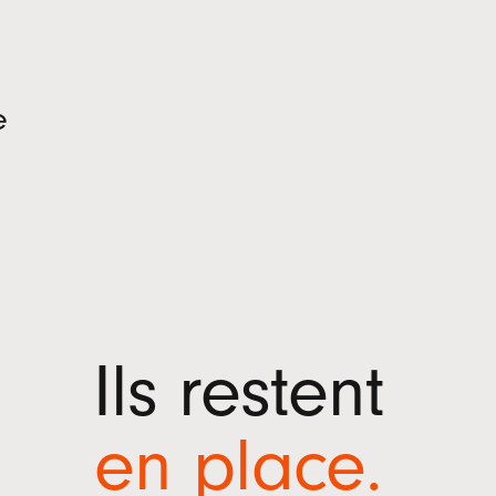
e
Ils restent
en
place
.