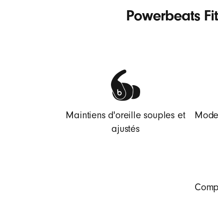
t
Powerbeats Fit 
–
É
c
Maintiens d'oreille souples et
Modes
o
ajustés
u
t
Compa