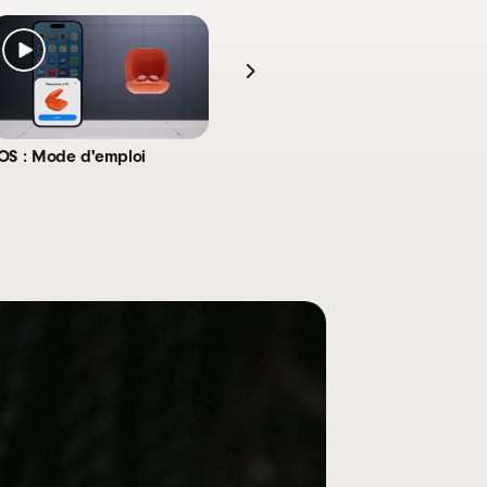
6
ui
12
te quand la batterie est faible
iOS : Mode d'emploi
Android : Mode d'emploi
nt)