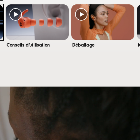
e recharge USB-C
à 30 heures d'autonomie en une seule charge avec l'ét
6
à 7 heures de lecture continue par charge
el : 5 minutes de charge offrent jusqu'à 1 heure d'écou
Conseils d'utilisation
Déballage
 multifonctions sur chaque écouteur
rs totalement sans fil Powerbeats Fit
e charge
 auriculaires proposés en quatre tailles (XS, S, M, L)
de démarrage rapide
de garantie
r secteur et câble de charge USB-C vendus séparéme