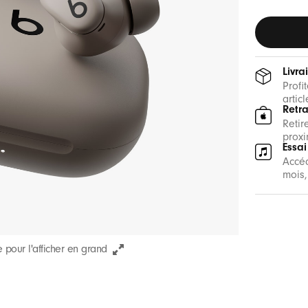
Livra
Profi
artic
Retr
Retir
proxi
Essai
Accéd
mois,
 pour l'afficher en grand