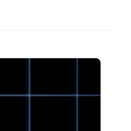
4
,
5
norme IPX4
o
3
namique de la tête