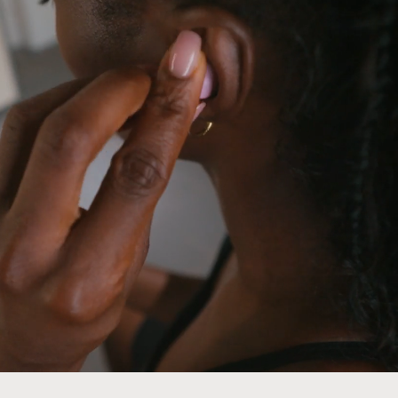
llage des Powerbeats Fit est composé à 100 % de mat
13
es à partir de fibres recyclées
.