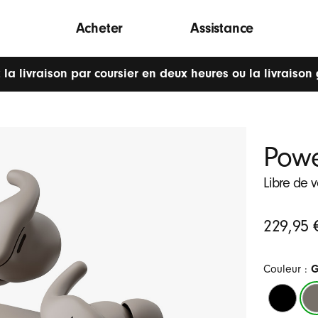
Acheter
Assistance
 la livraison par coursier en deux heures ou la livraison 
Powe
Libre de 
Prix
229,95 
initial
Couleur :
G
Obsidien
Gr
gra