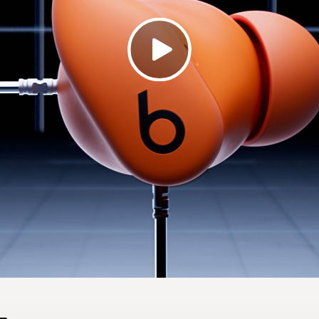
s de la puce Apple H1
en charge native des fonctionnalités iOS comme le ba
9
tant mains libres Siri
, Localiser, le test d'ajustement, et
eats pour Android
permet aux profils Android de prof
aliser les commandes, d'afficher le statut de la batteri
11
 d'ajustement.
®
oth
classe 1 sans fil
e/mise en pause automatique
e lithium-ion rechargeable