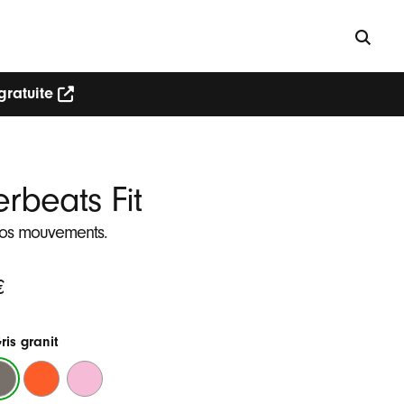
gratuite
rbeats Fit
vos mouvements.
€
ris granit
ne
is
Orange
Rose
nit
turbo
néon