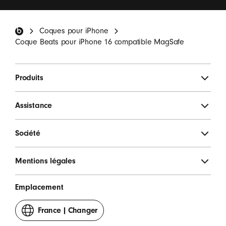
Beats, des offres spéciales et des enquêtes
occasionnelles.
*
Pied de page Beats
Coques pour iPhone
S'INSCRIRE
Coque Beats pour iPhone 16 compatible MagSafe
Produits
Assistance
Société
Mentions légales
Emplacement
France
|
Changer
votre