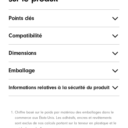
Points clés
Compatibilité
Dimensions
Emballage
Informations relatives à la sécurité du produit
Notes de bas de page
Chiffre basé sur le poids par matériau des emballages dans le
commerce aux États‑Unis. Les adhésifs, encres et revêtements
sont exclus de nos calculs portant sur la teneur en plastique et le