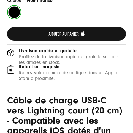
s
Couleur :
Noir intense
L
Noir
i
intense
g
h
AJOUTER AU PANIER 
t
n
Livraison rapide et gratuite
i
Profitez de la livraison rapide et gratuite sur tous
les articles en stock.
n
Retrait en magasin
g
Retirez votre commande en ligne dans un Apple
Store à proximité.
(
2
0
Câble de charge USB-C
vers Lightning court (20 cm)
c
- Compatible avec les
m
)
appareils iOS dotés d'un