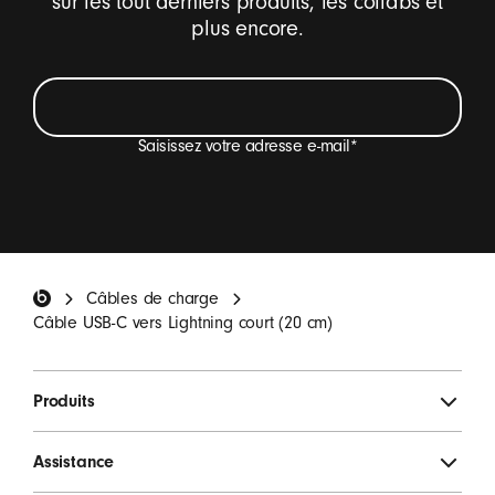
sur les tout derniers produits, les collabs et
plus encore.
Saisissez votre adresse e-mail
*
Je veux recevoir des e-mails sur les nouveautés
Beats, des offres spéciales et des enquêtes
occasionnelles.
*
Pied de page Beats
Câbles de charge
S'INSCRIRE
Câble USB-C vers Lightning court (20 cm)
Produits
Assistance