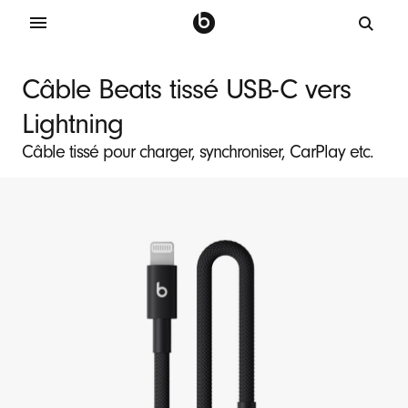
C
â
Câble Beats tissé USB-C vers
b
Lightning
l
e
Câble tissé pour charger, synchroniser, CarPlay etc.
d
e
c
h
a
r
g
e
B
e