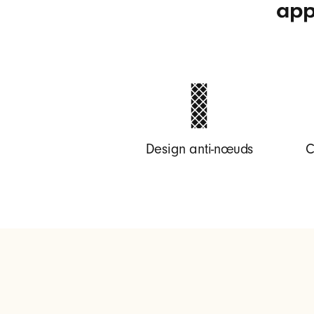
app
e
a
t
s
Design anti-nœuds
C
U
S
B