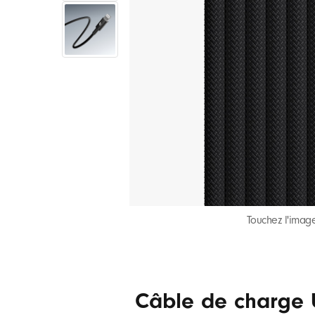
e
c
h
a
r
g
Touchez l'image
e
B
Câble de charge U