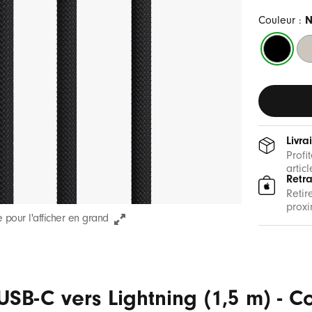
Couleur :
N
Noir
Gr
intense
écl
Livra
Profi
artic
Retr
Retir
proxi
 pour l'afficher en grand
SB-C vers Lightning (1,5 m) - C