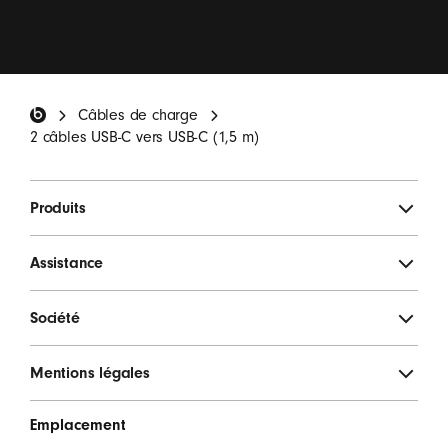
Je veux recevoir des e-mails sur les nouveautés
Beats, des offres spéciales et des enquêtes
occasionnelles.
*
Pied de page Beats
Câbles de charge
S'INSCRIRE
2 câbles USB-C vers USB-C (1,5 m)
Produits
Assistance
Société
Mentions légales
Emplacement