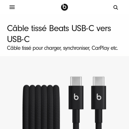
2
Câble tissé Beats USB-C vers
c
USB-C
â
b
Câble tissé pour charger, synchroniser, CarPlay etc.
l
e
s
d
e
c
h
a
r
g