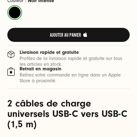
S
Couleur :
Noir intense
B
Noir
-
intense
C
(
AJOUTER AU PANIER 
1
,
Livraison rapide et gratuite
5
Profitez de la livraison rapide et gratuite sur tous
les articles en stock.
Retrait en magasin
m
Retirez votre commande en ligne dans un Apple
Store à proximité.
)
2 câbles de charge
universels USB-C vers USB-C
(1,5 m)