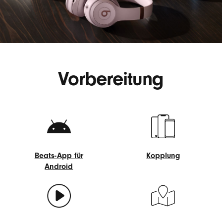
Vorbereitung
Beats-App für
Kopplung
Android
Kopplung
Beats-
App
für
Android