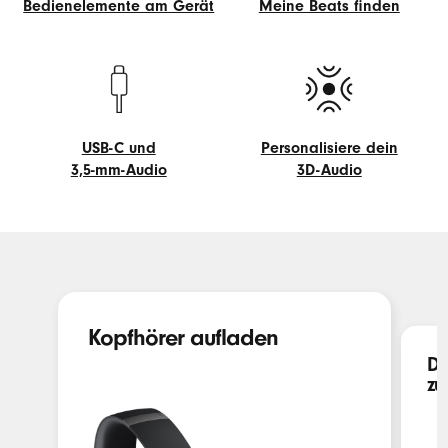
Bedienelemente am Gerät
Meine Beats finden
Bedienelemente
Meine
am
Beats
Gerät
finden
USB-C und
Personalisiere dein
3,5-mm-Audio
3D-Audio
USB-
Personalisiere
C
dein
und
3D-
3,5-
Audio
mm-
Audio
Kopfhörer aufladen
De
zu