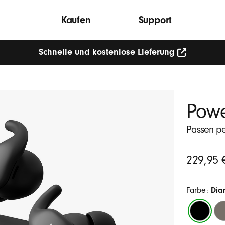
Kaufen
Support
Schnelle und kostenlose Lieferung
Powe
Passen pe
Ursprüngli
229,95 
Preis
Farbe:
Dia
Diamants
Gr