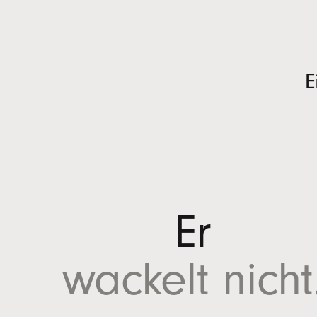
)
E
Er
wackelt nicht