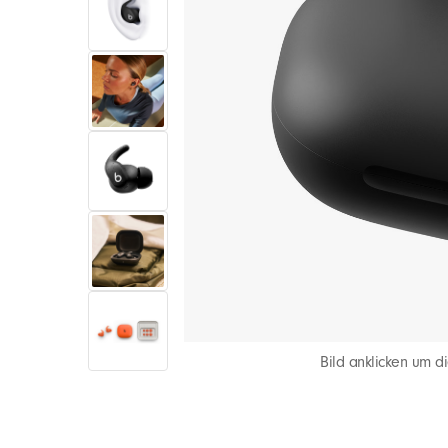
b
e
a
t
s
F
i
Bild anklicken um di
t