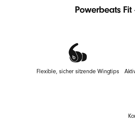
–
Powerbeats Fit 
I
n
-
Flexible, sicher sitzende Wingtips
Akti
E
a
r
Ko