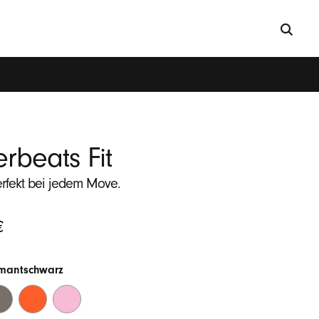
rbeats Fit
rfekt bei jedem Move.
cher
€
mantschwarz
chwarz
avelgrau
Knallorange
Powerpink