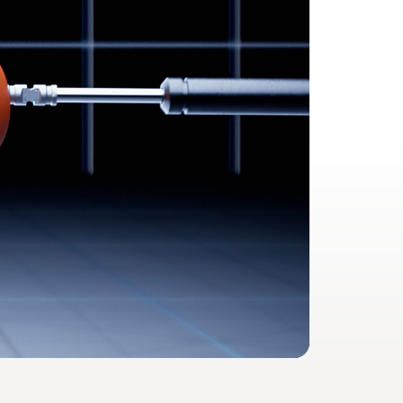
s Umschalten, Audiofreigabe, freihändiges
ssbare Bedienelemente, Akkustand,
11
zer:innen