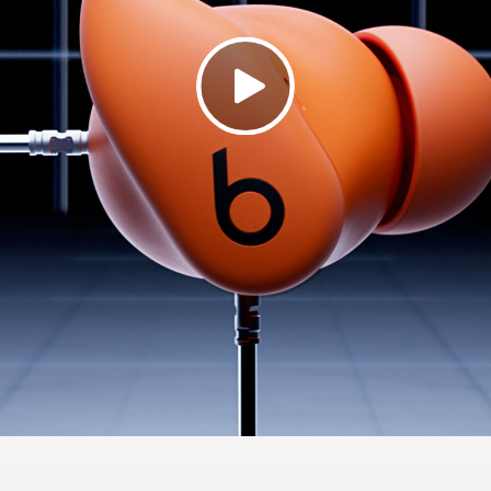
m Apple H1 Chip
se Unterstützung von iOS Funktionen wie Automatische
9
10
ri“
, „Wo ist?“, Passformtest und mehr
App für Android
ermöglicht Koppeln per 1-Klick, anpa
 Beats finden“ und einen Passformtest für Android-Nut
®
oth
der Klasse 1, kabellos
tische Wiedergabe/Pause
aufladbare Lithium-Ionen-Batterie