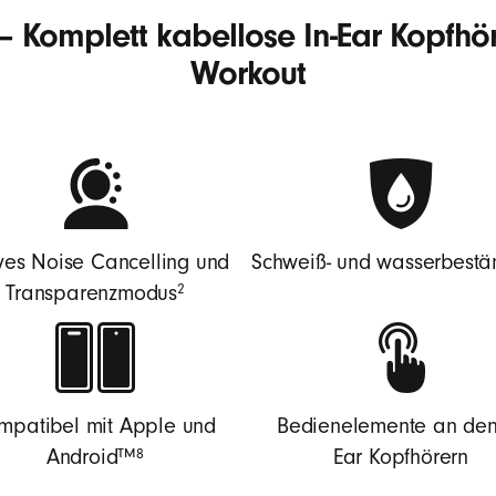
– Komplett kabellose In-Ear Kopfhör
Workout
ves Noise Cancelling und
Schweiß- und wasserbestä
2
Transparenzmodus
mpatibel mit Apple und
Bedienelemente an den 
8
Android™
Ear Kopfhörern