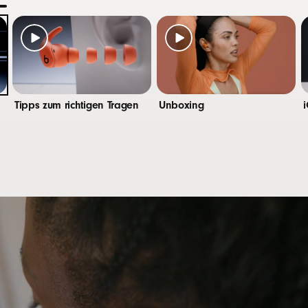
Ladeanschluss
m Ladecase bis zu 30 Stunden Akkulaufzeit nach eine
 7 Stunden kontinuierliche Wiedergabe über die In-Ear
uel: Bei niedrigem Akkustand bekommst du mit Fast Fue
12
gabezeit
Tipps zum richtigen Tragen
Unboxing
e Multifunktionstaste pro Seite
ats Fit, komplett kabellose In-Ear Kopfhörer
ase
ätze in vier verschiedenen Größen (XS, S, M, L)
leitung
iekarte
er und USB-C Ladekabel separat erhältlich)