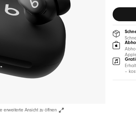
Schne
Schne
Abho
Abhol
Apple
Grat
Erhal
– kos
e erweiterte Ansicht zu öffnen