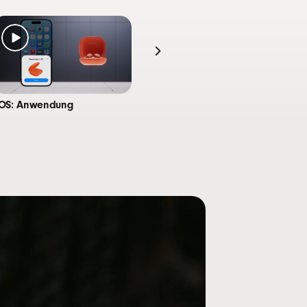
6
r Ladung
6
 Kopfhörer pro Ladung
l durch 5 Minuten Laden bis zu 1 Stunde
iOS: Anwendung
Android: Anwendung