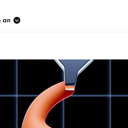
n an
 In-Ear
4
,
5
- und wasserbeständig mit der IPX4-Zertifizierung
(Case) 6,25 cm / 2,46" (In-Ear Kopfhörer) 2,74 cm / 1,
 (Case) 5,54 cm / 2,18" (In-Ear Kopfhörer) 2,15 cm / 0,8
Case) 2,75 cm / 1,08" (In-Ear Kopfhörer) 2,04 cm / 0,8
: (Case) 49,75 g (In-Ear Kopfhörer) 5,78 g (Gesamt) 6
2
s Noise Cancelling (ANC)
2
arenzmodus
tützt personalisiertes 3D Audio mit dynamischem Head
ver EQ