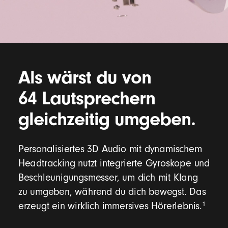
Bis zu 50 Stunden Wiedergabezeit bei einer
Fußnote
einziger Aufladung
3
Als wärst du von
Mit Fast Fuel erhältst du in nur 10 Minuten
Fußnote
Laden bis zu 5 Stunden Wiedergabezeit
5
64 Lautsprechern
Es ist keine Batterieleistung erforderlich, wenn
gleichzeitig umgeben.
du über das 3,5 mm Audiokabel hörst
Universelles Aufladen über USB-C
Wiederaufladbare Lithium-Ionen-Batterie
Personalisiertes 3D Audio mit dynamischem
Headtracking nutzt integrierte Gyroskope und
Beschleunigungsmesser, um dich mit Klang
zu umgeben, während du dich bewegst. Das
„b“-Taste für Musik- und Anrufsteuerung
1
erzeugt ein wirklich immersives Hörerlebnis.
Lautstärkeregler