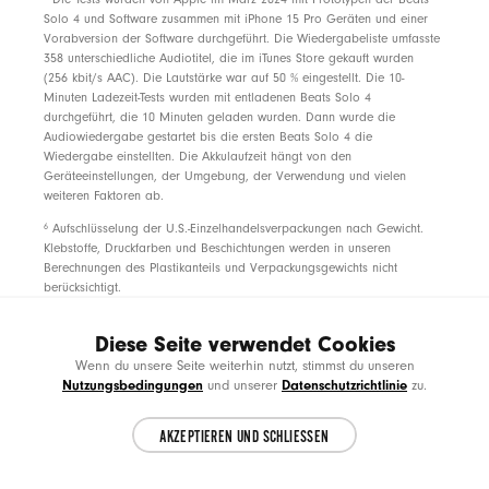
Solo 4 und Software zusammen mit iPhone 15 Pro Geräten und einer
Vorabversion der Software durchgeführt. Die Wiedergabeliste umfasste
358 unterschiedliche Audiotitel, die im iTunes Store gekauft wurden
(256 kbit/s AAC). Die Lautstärke war auf 50 % eingestellt. Die 10-
Minuten Ladezeit-Tests wurden mit entladenen Beats Solo 4
durchgeführt, die 10 Minuten geladen wurden. Dann wurde die
Audiowiedergabe gestartet bis die ersten Beats Solo 4 die
Wiedergabe einstellten. Die Akkulaufzeit hängt von den
Geräteeinstellungen, der Umgebung, der Verwendung und vielen
weiteren Faktoren ab.
6
Aufschlüsselung der U.S.-Einzelhandelsverpackungen nach Gewicht.
Klebstoffe, Druckfarben und Beschichtungen werden in unseren
Berechnungen des Plastikanteils und Verpackungsgewichts nicht
berücksichtigt.
7
Erfordert ein iCloud Konto und ein kompatibles Apple Gerät mit der
Diese Seite verwendet Cookies
neuesten Version der Betriebssystemsoftware.
Choose another country or region to see
CL
Wenn du unsere Seite weiterhin nutzt, stimmst du unseren
8
Siri ist möglicherweise nicht in allen Sprachen oder Regionen
content specific to your location.
Nutzungsbedingungen
Datenschutzrichtlinie
und unserer
zu.
verfügbar. Die Funktionen können je nach Region variieren.
Kompatibles Gerät und Internetzugang erforderlich. Es können
Mobilfunkgebühren anfallen.
AKZEPTIEREN UND SCHLIESSEN
CONTINUE
*
Nur für neue Abonnent:innen. Das Angebot ist in einem begrenzten
Zeitraum für neue Abonnent:innen erhältlich, die ein berechtigtes Gerät