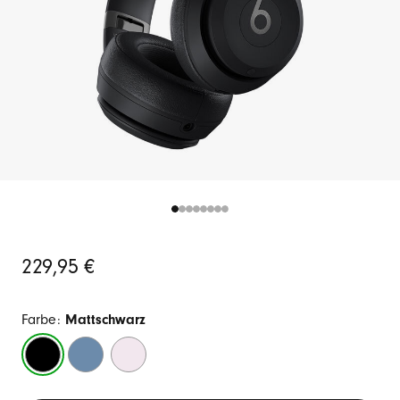
Ursprünglicher
229,95 €
Preis
Farbe:
Mattschwarz
Mattschwarz
Schieferblau
Wolkenrosa