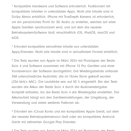
1
Kompatible Hardware und Software erforderlich. Funktioniert mit
kompatiblen Inhalten in unterstützten Apps. Nicht alle Inhalte sind in
Dolby Atmos erhältlich. iPhone mit TrueDepth Kamera ist erforderlich,
um ein persönliches Profil für 3D Audio zu erstellen, welches auf allen
Apple Geräten synchronisiert wird, und auf dem die neueste
Betriebssystem-Software läuft, einschließlich iOS, iPadOS, macOS und
tvOS.
2
Erfordert kompatible verlustfreie Inhalte von unterstützten
Apps/Diensten. Nicht alle Inhalte sind in verlustfreiem Format erhältlich.
3
Die Tests wurden von Apple im März 2024 mit Prototypen der Beats
Solo 4 und Software zusammen mit iPhone 15 Pro Geräten und einer
Vorabversion der Software durchgeführt. Die Wiedergabeliste umfasste
358 unterschiedliche Audiotitel, die im iTunes Store gekauft wurden
(256 kbit/s AAC). Die Lautstärke war auf 50 % eingestellt. Bei den Tests
wurden die Akkus der Beats Solo 4 durch die Audiowiedergabe
komplett entladen, bis die Beats Solo 4 die Wiedergabe einstellten. Die
Akkulaufzeit hängt von den Geräteeinstellungen, der Umgebung, der
Verwendung und vielen weiteren Faktoren ab.
4
Erfordert ein iCloud Konto und ein kompatibles Apple Gerät, auf dem
die neueste Betriebsystemversion läuft oder ein kompatibles Android-
Gerät mit aktivierten Google Play Diensten.
5
Die Tests wurden von Apple im März 2024 mit Prototypen der Beats