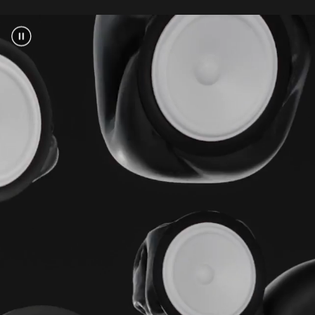
Multifunktionstaste zum Einschalten und
Koppeln
Beats Solo 4 Kopfhörer
Etui
USB-C zu USB-C Kabel zum Aufladen und für
Audio
3,5 mm analoges Audiokabel
Kurzanleitung
Garantiekarte
(USB-C Netzadapter separat erhältlich)
Die Verpackung der Beats Solo 4 besteht zu