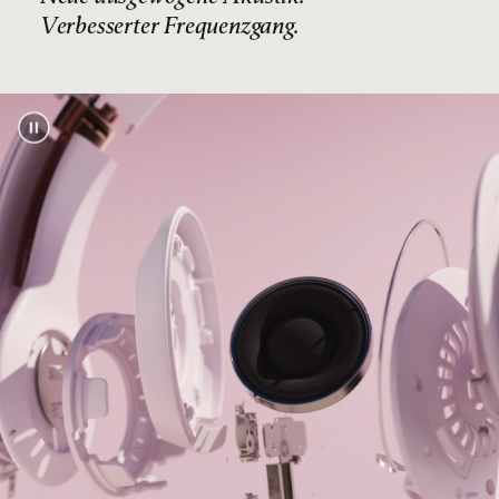
Aussetzer
Verbesserter Frequenzgang.
Bluetooth Kompatibilität:
Bluetooth 5.3
USB-C Eingang für kabelgebundene
Fußnote
Audiowiedergabe mit verlustfreiem Audio
2
3,5 mm analoger Eingang für kabelgebundene
Audioquellen
Außergewöhnliche Anrufqualität dank
mehrerer digitaler wellenbündelnder
Mikrofone, die von einem fortschrittlichen
Algorithmus für die Sprachsteuerung
unterstützt werden
Doppelte Kompatibilität für iOS und Android
ermöglicht nahtloses Koppeln per 1-Klick,
automatisches Vor-Koppeln mit allen deinen
Geräten und „Wo ist?” oder „Mein Gerät
Fußnote
finden”
4