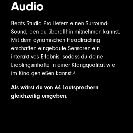
Audio
(USB-C Netzadapter separat erhältlich)
Beats Studio Pro liefern einen Surround-
Sound, den du überallhin mitnehmen kannst.
Die Beats Studio Pro Verpackung besteht zu
Mit dem dynamischen Headtracking
100% aus Fasern, die aus nachhaltig
erschaffen eingebaute Sensoren ein
bewirtschafteten Wäldern stammen
12
interaktives Erlebnis, sodass du deine
Lieblingsinhalte in einer Klangqualität wie
3
im Kino genießen kannst.
Als wärst du von 64 Lautsprechern
gleichzeitig umgeben.