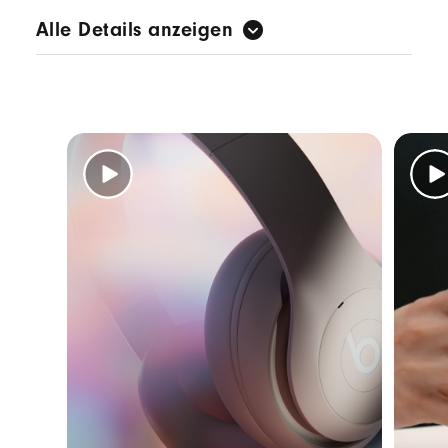
Alle Details anzeigen
Beats spezielle akustische Plattform liefert
satten immersiven Sound
Der speziell entwickelte 40-mm-Schallwandler
optimiert die Sound-Klarheit und sorgt für
nahezu verzerrungsfreie Wiedergabe sogar
bei hoher Lautstärke – eine Verbesserung von
bis zu 80 % im Vergleich zu Beats Studio
3
Wireless – und damit eine erhöhte Klangtreue.
Ein integrierter Digitalprozessor optimiert die
Frequenzgänge für ein kraftvolles
ausgewogenes Audioprofil
Komplett adaptives Aktives Noise Cancelling
(ANC) sorgt dafür, dass du in deine Musik