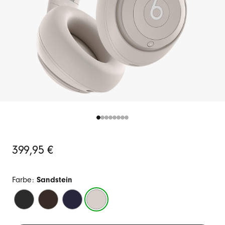
Ursprünglicher
399,95 €
Preis
Farbe:
Sandstein
Schwarz
Espresso
Navy
Sandstein