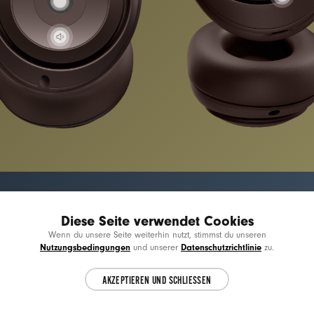
Verbesserte Kompatibilität für Apple &
Diese Seite verwendet Cookies
Choose another country or region to see
Android
CL
Wenn du unsere Seite weiterhin nutzt, stimmst du unseren
content specific to your location.
Nutzungsbedingungen
Datenschutzrichtlinie
und unserer
zu.
Einfach zu nutzen,
AKZEPTIEREN UND SCHLIESSEN
CONTINUE
schwer zu verlieren