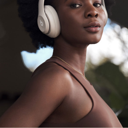
Passform für ganztägige Benutzung
Maße:
Länge: 17,8 cm / 7,0 Zoll
Breite: 7,8 cm / 3,1 Zoll
Höhe: 18,1 cm / 7,125 Zoll
Gewicht: 260 g / 9,17 oz
Branchenführendes Wireless Bluetooth
der
®
Klasse 1 mit vergrößerter Reichweite und
weniger Aussetzern
3,5-mm-Analogeingang für kabelgebundene
Audioquellen und Unterhaltung im Flugzeug
Hohe Anrufqualität durch verbesserte auf die
Stimme ausgerichtete Mikrofone
USB-C für hochqualitatives verlustfreies Audio
2