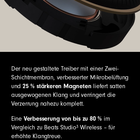
Lade die
Beats App
herunter, um zusätzliche
Funktionen freizuschalten wie Zugriff auf
Produktanpassungen, Software-Updates und
neue Funktionen, um das Beste aus deinen
Kopfhörern herauszuholen.
Der neu gestaltete Treiber mit einer Zwei-
Bis zu 40 Stunden Wiedergabezeit (ANC
Schichtmembran, verbesserter Mikrobelüftung
deaktiviert)
mit einem einzigen Ladevorgang
1
25 % stärkeren Magneten
und
liefert satten
Bis zu 24 Stunden Wiedergabezeit mit
ausgewogenen Klang und verringert die
aktiviertem ANC oder Transparentmodus
1
Verzerrung nahezu komplett.
Wenn dein Akkustand niedrig ist, bekommst du
mit Fast Fuel in 10 Minuten Laden 4 Stunden
Verbesserung von bis zu 80 %
Eine
im
zusätzliche Wiedergabezeit
.
11
3
Vergleich zu Beats Studio
Wireless – für
Universelles Aufladen über USB-C
erhöhte Klangtreue.