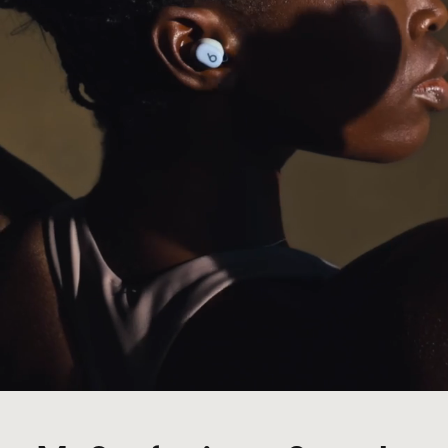
marktführende Mikrofone, die von einem
fortschrittlichen Noise-Learning Algorithmus
unterstützt werden
Power
Verlängerte Akkulaufzeit mit bis zu
Fußnote
18 Stunden Wiedergabezeit
1
Mit Fast Fuel erhältst du in nur 5 Minuten
Fußnote
Laden bis zu 1 Stunde Wiedergabezeit
3
Universelles Aufladen über USB-C
Fußnote
Aufladen direkt von deinem Smartphone,
Tablet oder Laptop für Extra-Energie
4
unterwegs
Wiederaufladbare Lithium-Ionen-Batterie
Steuerung