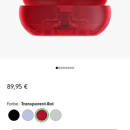
Ursprünglicher
89,95 €
Preis
Farbe:
Transparent-Rot
Mattschwarz
Polarviolett
Transparent-
Sturmgrau
Rot