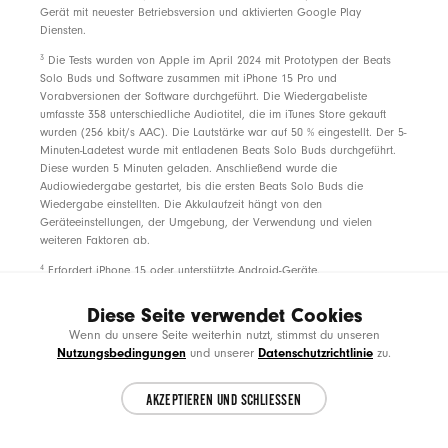
Gerät mit neuester Betriebsversion und aktivierten Google Play
Diensten.
footnote
3
Die Tests wurden von Apple im April 2024 mit Prototypen der Beats
Solo Buds und Software zusammen mit iPhone 15 Pro und
Vorabversionen der Software durchgeführt. Die Wiedergabeliste
umfasste 358 unterschiedliche Audiotitel, die im iTunes Store gekauft
wurden (256 kbit/s AAC). Die Lautstärke war auf 50 % eingestellt. Der 5-
Minuten-Ladetest wurde mit entladenen Beats Solo Buds durchgeführt.
Diese wurden 5 Minuten geladen. Anschließend wurde die
Audiowiedergabe gestartet, bis die ersten Beats Solo Buds die
Wiedergabe einstellten. Die Akkulaufzeit hängt von den
Geräteeinstellungen, der Umgebung, der Verwendung und vielen
weiteren Faktoren ab.
footnote
4
Erfordert iPhone 15 oder unterstützte Android-Geräte.
footnote
5
Aufschlüsselung der US Einzelhandelsverpackung nach Gewicht.
Diese Seite verwendet Cookies
Choose another country or region to see
Klebstoffe, Druckfarben und Beschichtungen werden in unseren
CL
Wenn du unsere Seite weiterhin nutzt, stimmst du unseren
Berechnungen des Plastikanteils und Verpackungsgewichts nicht
content specific to your location.
Nutzungsbedingungen
Datenschutzrichtlinie
und unserer
zu.
berücksichtigt.
footnote
*
Nur für neue Abonnent:innen. Das Angebot ist in einem begrenzten
AKZEPTIEREN UND SCHLIESSEN
CONTINUE
Zeitraum für neue Abonnent:innen erhältlich, die ein berechtigtes Gerät
mit einem Apple Gerät mit iOS 15 oder iPadOS 15 oder neuer
verbinden. Das Angebot ist für 3 Monate nach Koppeln mit dem