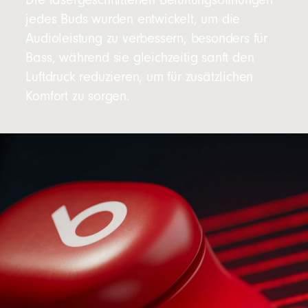
Die lasergeschnittenen Belüftungsöffnungen
jedes Buds wurden entwickelt, um die
Audioleistung zu verbessern, besonders für
Bass, während sie gleichzeitig sanft den
Luftdruck reduzieren, um für zusätzlichen
Komfort zu sorgen.