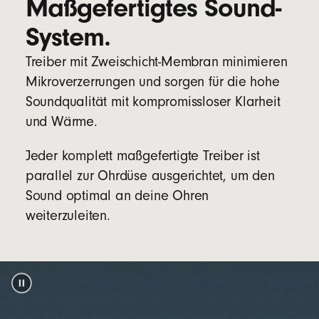
Maßgefertigtes Sound-
Einzelne Multifunktionstaste pro Seite
System.
Lieferumfang
Treiber mit Zweischicht-Membran minimieren
Beats Solo Buds In-Ear Kopfhörer
Mikroverzerrungen und sorgen für die hohe
Case
Soundqualität mit kompromissloser Klarheit
und Wärme.
Ohreinsätze in vier verschiedenen Größen (XS,
S, M, L)
Jeder komplett maßgefertigte Treiber ist
Garantiekarte
parallel zur Ohrdüse ausgerichtet, um den
(Netzadapter und USB-C Ladekabel separat
Sound optimal an deine Ohren
erhältlich)
weiterzuleiten.
Verpackung
Die Verpackung der Beats Solo Buds besteht
zu 100 % aus pflanzlichem Material, das aus
recycelten Fasern und/oder nachhaltiger