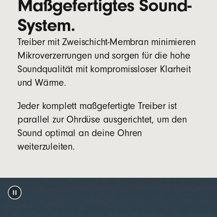
Maßgefertigtes Sound-
Einzelne Multifunktionstaste pro Seite
System.
Lieferumfang
Treiber mit Zweischicht-Membran minimieren
Beats Solo Buds In-Ear Kopfhörer
Mikroverzerrungen und sorgen für die hohe
Case
Soundqualität mit kompromissloser Klarheit
und Wärme.
Ohreinsätze in vier verschiedenen Größen (XS,
S, M, L)
Jeder komplett maßgefertigte Treiber ist
Garantiekarte
parallel zur Ohrdüse ausgerichtet, um den
(Netzadapter und USB-C Ladekabel separat
Sound optimal an deine Ohren
erhältlich)
weiterzuleiten.
Verpackung
Die Verpackung der Beats Solo Buds besteht
zu 100 % aus pflanzlichem Material, das aus
recycelten Fasern und/oder nachhaltiger