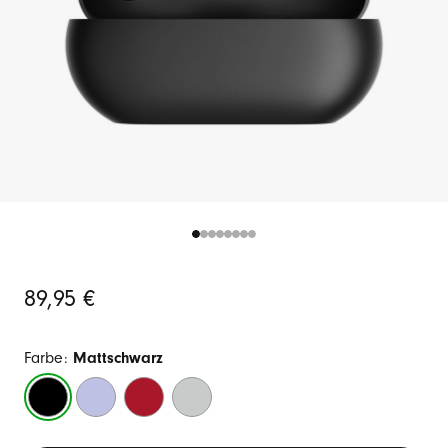
Ursprünglicher
89,95 €
Preis
Farbe:
Mattschwarz
Mattschwarz
Polarviolett
Transparent-
Sturmgrau
Rot