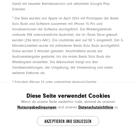
Gerät mit neuester Betriebsversion und aktivierten Google Play
Diensten.
footnote
3
Die Tests wurden von Apple im April 2024 mit Prototypen der Beats
Solo Buds und Software zusammen mit iPhone 15 Pro und
Vorabversionen der Software durchgeführt. Die Wiedergabeliste
umfasste 358 unterschiedliche Audiotitel, die im iTunes Store gekauft
wurden (256 kbit/s AAC). Die Lautstärke war auf 50 % eingestellt. Der 5-
Minuten-Ladetest wurde mit entladenen Beats Solo Buds durchgeführt.
Diese wurden 5 Minuten geladen. Anschließend wurde die
Audiowiedergabe gestartet, bis die ersten Beats Solo Buds die
Wiedergabe einstellten. Die Akkulaufzeit hängt von den
Geräteeinstellungen, der Umgebung, der Verwendung und vielen
weiteren Faktoren ab.
footnote
4
Erfordert iPhone 15 oder unterstützte Android-Geräte.
footnote
5
Aufschlüsselung der US Einzelhandelsverpackung nach Gewicht.
Diese Seite verwendet Cookies
Choose another country or region to see
Klebstoffe, Druckfarben und Beschichtungen werden in unseren
CL
Wenn du unsere Seite weiterhin nutzt, stimmst du unseren
Berechnungen des Plastikanteils und Verpackungsgewichts nicht
content specific to your location.
Nutzungsbedingungen
Datenschutzrichtlinie
und unserer
zu.
berücksichtigt.
footnote
*
Nur für neue Abonnent:innen. Das Angebot ist in einem begrenzten
AKZEPTIEREN UND SCHLIESSEN
CONTINUE
Zeitraum für neue Abonnent:innen erhältlich, die ein berechtigtes Gerät
mit einem Apple Gerät mit iOS 15 oder iPadOS 15 oder neuer
verbinden. Das Angebot ist für 3 Monate nach Koppeln mit dem