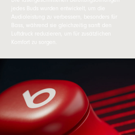
Die lasergeschnittenen Belüftungsöffnungen
jedes Buds wurden entwickelt, um die
Audioleistung zu verbessern, besonders für
Bass, während sie gleichzeitig sanft den
Luftdruck reduzieren, um für zusätzlichen
Komfort zu sorgen.