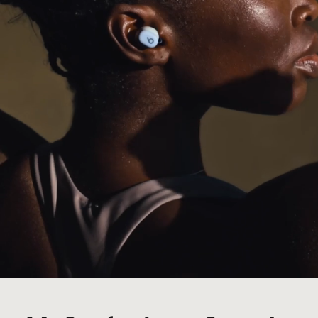
marktführende Mikrofone, die von einem
fortschrittlichen Noise-Learning Algorithmus
unterstützt werden
Power
Verlängerte Akkulaufzeit mit bis zu
Fußnote
18 Stunden Wiedergabezeit
1
Mit Fast Fuel erhältst du in nur 5 Minuten
Fußnote
Laden bis zu 1 Stunde Wiedergabezeit
3
Universelles Aufladen über USB-C
Fußnote
Aufladen direkt von deinem Smartphone,
Tablet oder Laptop für Extra-Energie
4
unterwegs
Wiederaufladbare Lithium-Ionen-Batterie
Steuerung