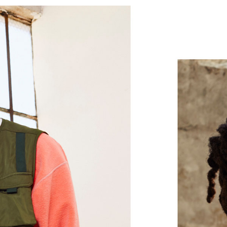
Die spezielle Akustikarchitektur biet
gesamten Frequenzgang
Die zweiteilige Konfiguration erzeugt
Höhen, während die flexible äußere 
In-Ear Kopfhörer
Magnetische In-Ear Kopfhörer mit a
Das Flex-Form Kabel bietet ganztägig
Konstruktion, während vier unterschie
sorgen
Höhe: 16 mm/1,6 cm
Gewicht: 18,6 g
®
Bluetooth
der Klasse 1 mit größerer