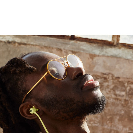
et exakten Bass und Präzision über den
 eine klare Trennung zwischen Mitten und
Membran für satte Bässe sorgt
1
utomatischer Wiedergabe/Pause
en Tragekomfort durch eine robuste Nitinol-
dliche Ohreinsätze für genau den richtigen Sitz
 Reichweite und weniger Aussetzern dank des