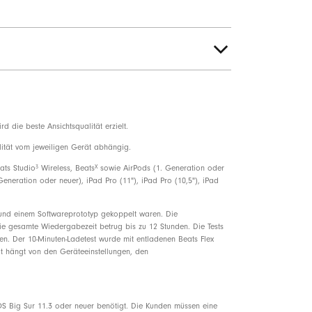
 Anrufe und Sprachsteuerung
chunterdrückung für verbesserte Sprachqualität
die beste Ansichtsqualität erzielt.
rößen
ität vom jeweiligen Gerät abhängig.
3
X
ats Studio
Wireless, Beats
sowie AirPods (1. Generation oder
Generation oder neuer), iPad Pro (11"), iPad Pro (10,5"), iPad
 und einem Softwareprototyp gekoppelt waren. Die
 Die gesamte Wiedergabezeit betrug bis zu 12 Stunden. Die Tests
en. Der 10-Minuten-Ladetest wurde mit entladenen Beats Flex
it hängt von den Geräteeinstellungen, den
t zu 87% aus pflanzlichem Material, das aus
altiger Forstwirtschaft gewonnen wird
OS Big Sur 11.3 oder neuer benötigt. Die Kunden müssen eine