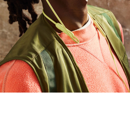
inrichtung und flexibles Wechseln zwischen
s, Podcasts und Filmen mit den Beats Flex und
ods per Audiofreigabe
5,6
S Gerät kannst du deine Beats Flex
über
orten, wenn du sie verloren hast
gen 10 Minuten Aufladen mit Fast Fuel für bis
rie