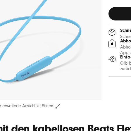
Schne
Schne
Abho
Abhol
Apple
Einf
Gib b
zurüc
 erweiterte Ansicht zu öffnen
mit den kabellosen Beats Fle