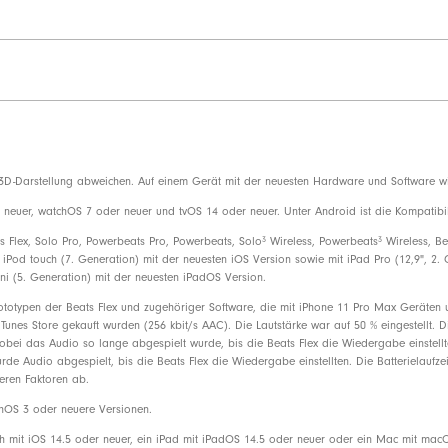
nte
Bedienelemente am Gerät für Musik,
Integriertes Mikrofon mit Windgeräus
g
Kabellose Beats Flex In-Ear Kopfhörer
-Darstellung abweichen. Auf einem Gerät mit der neuesten Hardware und Software wird 
Ohreinsätze in vier verschiedenen G
euer, watchOS 7 oder neuer und tvOS 14 oder neuer. Unter Android ist die Kompatibil
USB-C Ladeanschluss
3
3
s Flex, Solo Pro, Powerbeats Pro, Powerbeats, Solo
Wireless, Powerbeats
Wireless, Be
 iPod touch (7. Generation) mit der neuesten iOS Version sowie mit iPad Pro (12,9", 2. 
Kurzanleitung
ini (5. Generation) mit der neuesten iPadOS Version.
ototypen der Beats Flex und zugehöriger Software, die mit iPhone 11 Pro Max Geräten
Garantiekarte
 iTunes Store gekauft wurden (256 kbit/s AAC). Die Lautstärke war auf 50 % eingestellt.
wobei das Audio so lange abgespielt wurde, bis die Beats Flex die Wiedergabe einstellt
de Audio abgespielt, bis die Beats Flex die Wiedergabe einstellten. Die Batterielaufze
eren Faktoren ab.
Die Verpackung der BeatsFlex besteh
recycelten Holzfasern und/oder nachh
chOS 3 oder neuere Versionen.
h mit iOS 14.5 oder neuer, ein iPad mit iPadOS 14.5 oder neuer oder ein Mac mit mac