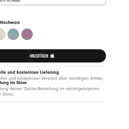
htschwarz
warz
lsbeige
Pazifikblau
Abendlila
HINZUFÜGEN 
lle und kostenlose Lieferung
ller und kostenloser Versand aller vorrätigen Artikel.
lung im Store
ung deiner Online-Bestellung im nächstgelegenen
 Store.