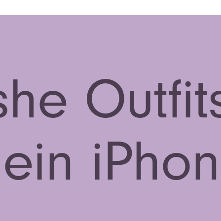
she Outfits
ein iPho