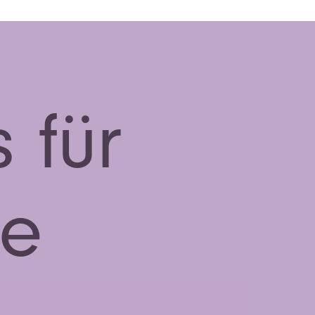
 für
ne