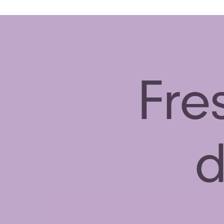
Fre
d