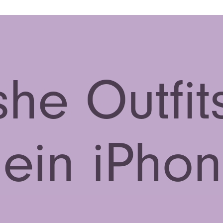
she Outfits
ein iPho