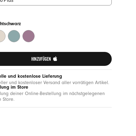
htschwarz
warz
lsbeige
Pazifikblau
Abendlila
HINZUFÜGEN 
lle und kostenlose Lieferung
ller und kostenloser Versand aller vorrätigen Artikel.
lung im Store
ung deiner Online-Bestellung im nächstgelegenen
 Store.