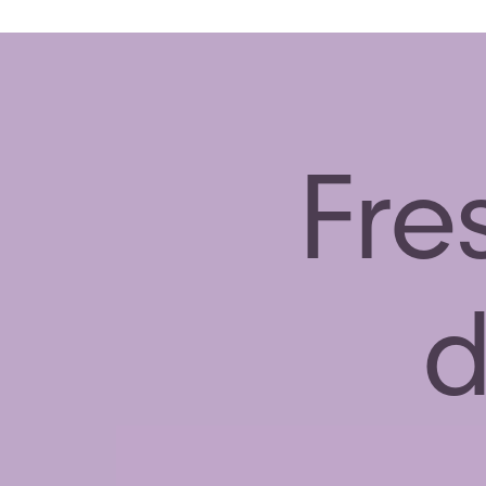
Fre
d