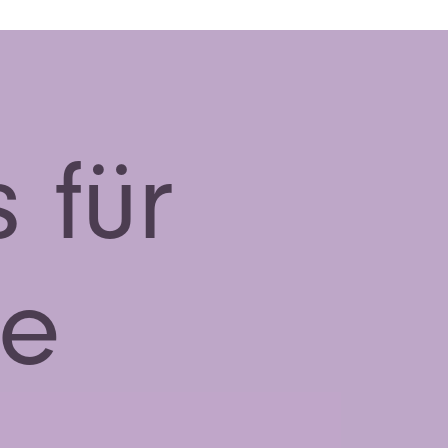
 für
ne