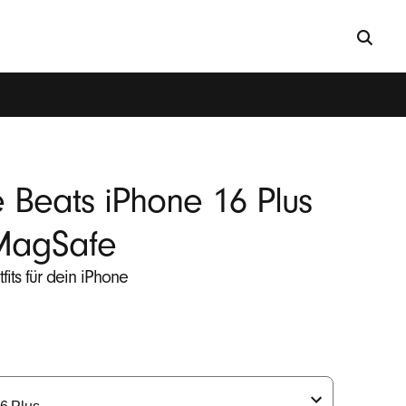
 Beats iPhone 16 Plus
MagSafe
fits für dein iPhone
cher