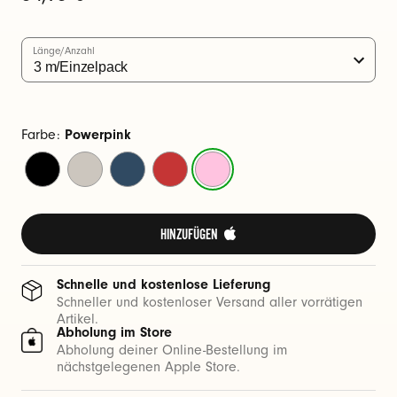
e
Preis
c
k
Länge/Anzahl
e
r
u
Farbe:
Powerpink
n
Power-
Energie-
Turbo-
Blitz-
Powerpink
d
Schwarz
Grau
Blau
Rot
U
S
HINZUFÜGEN 
B
-
Schnelle und kostenlose Lieferung
C
Schneller und kostenloser Versand aller vorrätigen
-
Artikel.
Abholung im Store
S
Abholung deiner Online-Bestellung im
t
nächstgelegenen Apple Store.
e