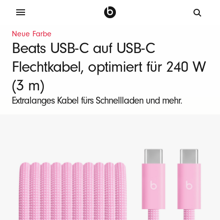
B
Neue Farbe
e
Beats USB-C auf USB-C
a
Flechtkabel, optimiert für 240 W
t
s
(3 m)
2
Extralanges Kabel fürs Schnellladen und mehr.
4
0
-
W
-
L
a
d
e