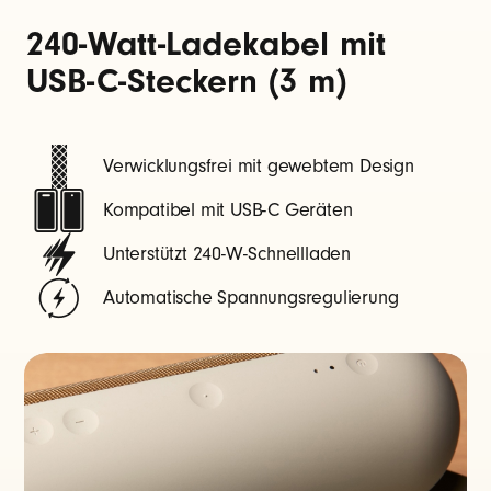
c
240-Watt-Ladekabel mit
k
e
USB-C-Steckern (3 m)
r
,
g
Verwicklungsfrei mit gewebtem Design
e
Kompatibel mit USB-C Geräten
f
l
Unterstützt 240-W-Schnellladen
o
Automatische Spannungsregulierung
c
h
t
e
n
(
3