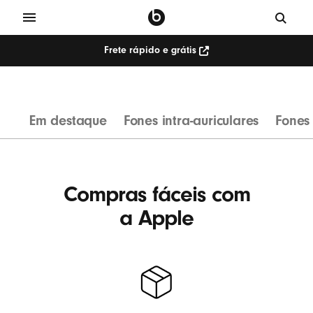
Frete rápido e grátis
F
o
n
Em destaque
Fones intra-auriculares
Fones 
e
s
d
e
Compras fáceis com
o
a Apple
u
v
i
d
o