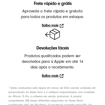
s
Frete rápido e grátis
e
Aproveite o frete rápido e gratuito
m
para todos os produtos em estoque.
f
Saiba mais
i
Saiba
o
mais
,
e
Devoluções fáceis
a
Produtos qualifcados podem ser
r
devolvidos para a Apple em até 14
b
dias após o recebimento.
u
Saiba mais
d
Saiba
s
mais
footnote
⁠1
Testes conduzidos pela Apple em março de 2024 usando unidades em
,
pré-produção do Beats Solo 4 e software emparelhadas com unidades
c
do iPhone 15 Pro e software em versão preliminar. A playlist
compreendia 358 faixas diferentes adquiridas na iTunes Store
a
(codificação AAC de 256 Kbps). O volume foi ajustado para 50%. Os