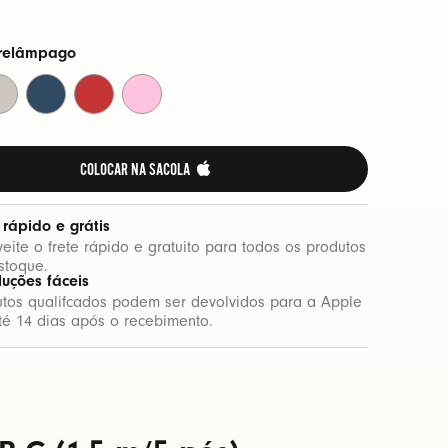
-relâmpago
za-
Azul
Vermelho
Rosa-
o
rbono
polar
elétrico
choque
COLOCAR NA SACOLA 
 rápido e grátis
eite o frete rápido e gratuito para todos os produtos
stoque.
luções fáceis
utos qualifcados podem ser devolvidos para a Apple
é 14 dias após o recebimento.