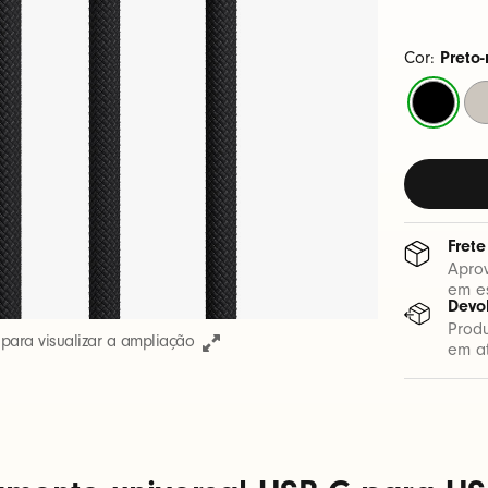
Cor:
Preto
Preto-
Cin
relâmpag
ca
Frete
Aprov
em e
Devo
Prod
ara visualizar a ampliação
em at