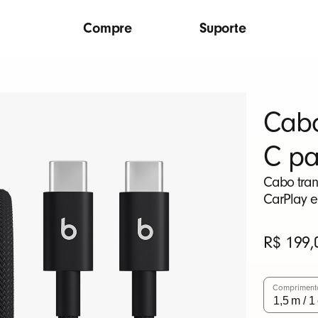
Compre
Suporte
Cabo
C pa
Cabo tran
CarPlay e
Preço
R$ 199,
original
Compriment