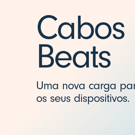
t
Cabos
s
U
Beats
S
B
Uma nova carga par
-
os seus dispositivos.
C
p