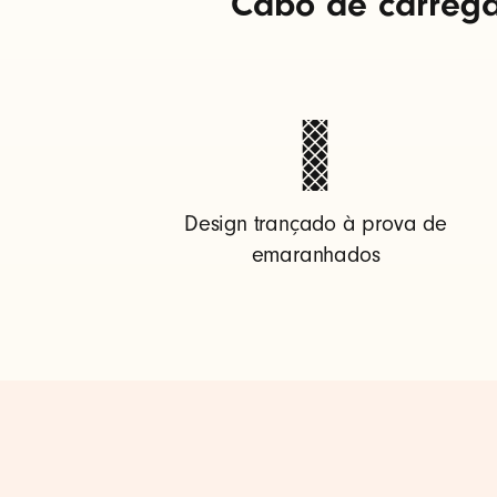
Cabo de carrega
e
n
t
Design trançado à prova de
o
emaranhados
B
e
a