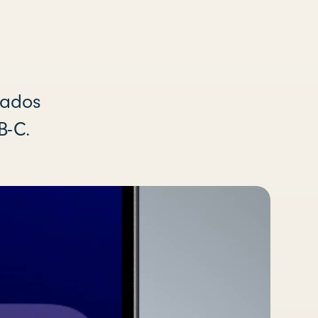
 dados
B-C.