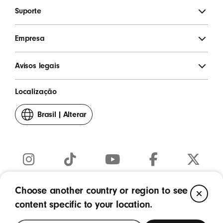
Suporte
Empresa
Avisos legais
Localização
Brasil
|
Alterar
seu
país
ou
região
Instagram
TikTok
YouTube
Facebook
Twitter
(Abre
(Abre
(Abre
(Abre
(Abre
Choose another country or region to see
CL
Copyright © 2026 Apple Inc. Todos os direitos reservados.
em
em
em
em
em
content specific to your location.
uma
uma
uma
uma
uma
nova
nova
nova
nova
nova