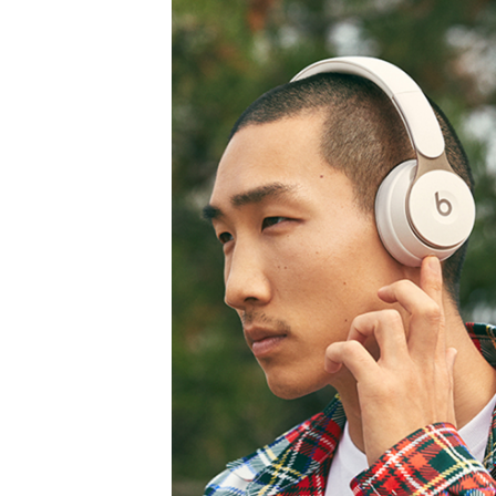
設
定
設
す
定
る
す
る