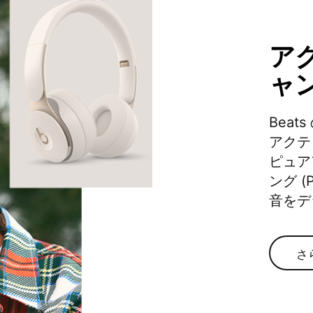
ア
ャ
Beats の
アクテ
ピュア
ング (P
音を​
さ
ア
ク