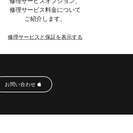
修理サービスオプション、​​
修理サービス料金に​​ついて​​
ご紹介します。
修理サービスと​​保証を​​表示する​​
修
理
サ
ー
ビ
お問い​​合わせ
ス
と
保
証
を