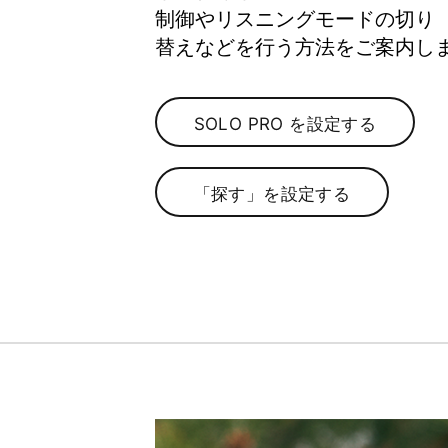
制御やリスニングモードの​​切り​
替えなどを​​行う​方​法を​​ご案内
SOLO PRO を​​設定する
S
「探す」を​​設定する
O
「
L
探
O
す
P
」
R
を
O
を