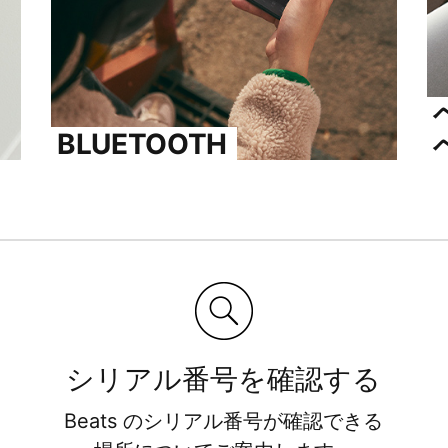
ン
グ
に
BLUETOOTH
つ
い
て
さ
ら
に
シリアル番号を​​確認する​​
Beats の​​シリアル番号が​​確認できる​​
詳