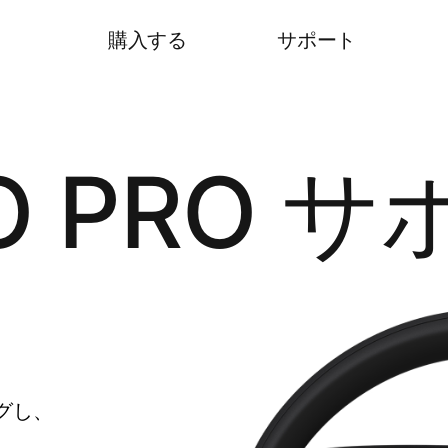
購入する
サポート
O PRO 
グし、​​