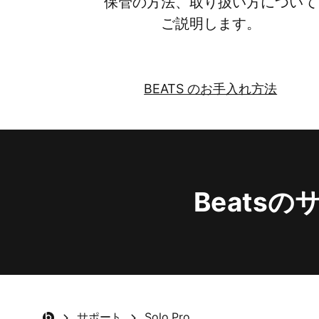
保管の​​方​法、​​取り扱い方に​​ついて​​
ご説明します。
BEATS の​​お手入れ方​​法
B
E
A
T
S
Beatsの​
の
お
手
入
れ
サポート
Solo Pro