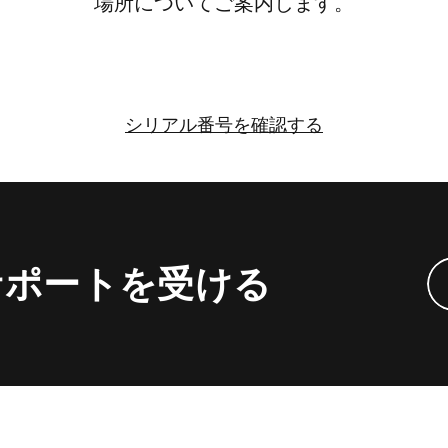
場所に​​ついて​​ご案内します。
し
く
シリアル番号を​​確認する​​
シ
リ
ア
ル
番
​サポートを​​受ける
号
を
確
認
す