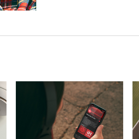
テ
ィ
ブ
ノ
イ
ズ
キ
ャ
ン
セ
リ