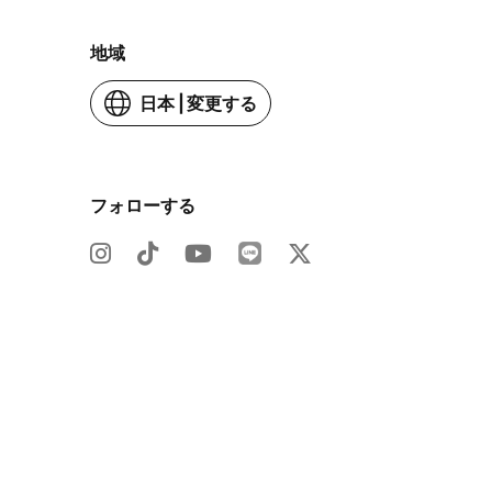
表
地域
示
日本
|
変更する
す
お
る
住
ま
い
フォローする
の
国
ま
Line
Instagram
TikTok
YouTube
Twitter
た
は
(JP)
(新
(新
(新
(新
地
(新
し
し
し
し
域
し
い
い
い
い
い
ウ
ウ
ウ
ウ
ウ
イ
イ
イ
イ
イ
ン
ン
ン
ン
ン
ド
ド
ド
ド