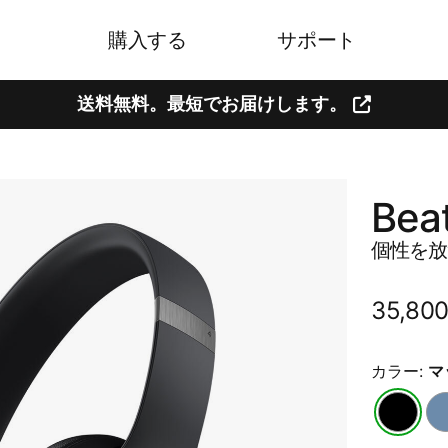
購入する
サポート
送料無料。​​最短で​​お届けします。
Beat
個性を​​放
通
35,8
常
価
カラー:
マ
格
マ
ス
ッ
レ