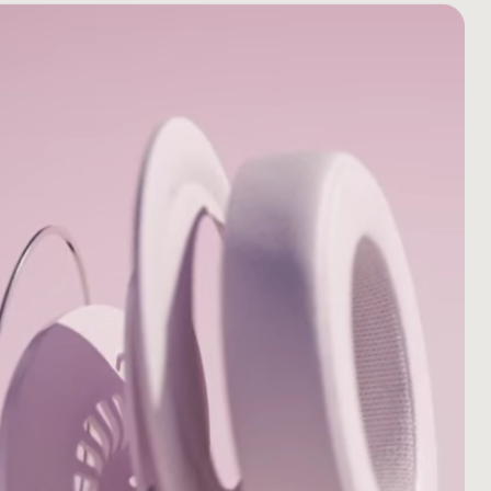
柱脚
​​⽅法で​​管理されている​​資源から​​調達しています
6