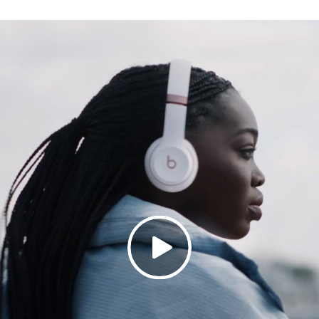
​映画、​​ゲームに​​没入できる、​​パーソナライズされた​
ックヘッドトラッキング、​​頭の​​動きに​​合わせて​​
Cや​​3.5 mmオーディオケーブルで​​楽しむ、​​ロスレ
ムファクター：オンイヤー型
快適な​​着け心地、​​人間工学に​​基づく​​軽量デザイン
フィットする​​ヘッドバンドと​​人間工学に​​基づく​​角度
Plushオンイヤークッションが​​快適な​​着け心地と​​優れた​
ノイズアイソレーションに​​よって​​周囲の​​雑音を​​遮
.8 cm
7.7 cm
.8 cm
217 g