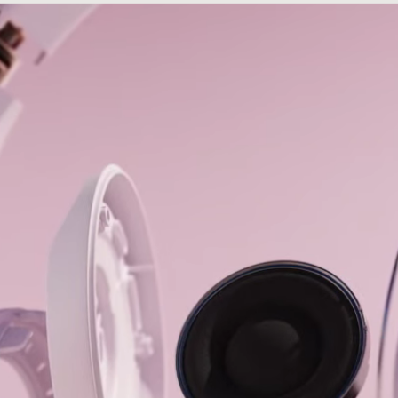
-C電源アダプタは​​別売りです。​​）
 Solo 4の​​パッケージは​​繊維の​​100%を​​持続可能な