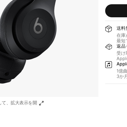
ト
ー
ブ
ト
ラ
ブ
ッ
ル
送料
ク
ー
在庫が
最短で
返品
受け
App
App
1億曲
3か​
して、​拡大表示を​開