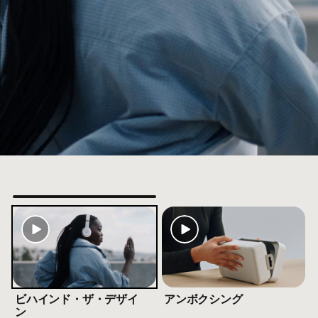
柱脚
ルの​​Class 1 Bluetooth
テクノロジーに​​より​​
®
ooth​互換性： Bluetooth 5.3
C入力に​​よる​​有線接続が​​可能。​​オーディオ再生で​
ための​​3.5 mmアナログ入力
認識する​​最先端の​​アルゴリズムを​​採用した​​マルチ
通話品質を​​実現
​Androidで​​互換性、​​シームレスに​​ワンタッチで​​ペア
脚
グ 、​​「探す」または​​「デバイスを​​探す」に​​対応
4
脚注
充電で​​最大50時間の​​再生時間
3
脚注
uel機能に​​より​​10分の​​充電で​​5時間の​​再生が​​可能
5
ビハインド・ザ・デザイ
アンボクシング
ン
mオーディオケーブルで​​充電しながらリスニング可能