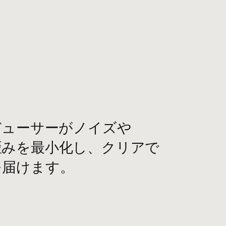
​
ーサーが​​ノイズや​​
を​​最小化し、​​クリアで​​
を​​届けます。