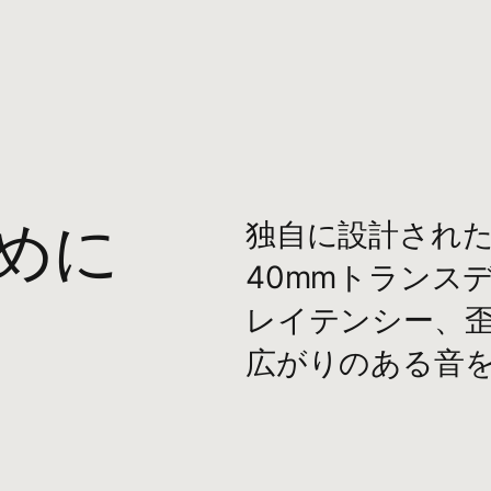
C充電ケーブル
リチウムイオンバッテリー
通話を​​操作する​​「b」​​ボタン
節ボタン
ために
独自に​​設計された​
び​​ペアリング用多機能ボタン
40mmトランスデュ
 Solo 4 ヘッドフォン
レイテンシー、​​歪み
ングケース
広がりの​​ある​​音
C - USB-C 充電・オーディオケーブル
mmアナログオーディオケーブル
クスタートガイド