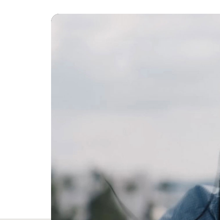
音楽や​
ダイナミ
USB-
フォー
一日​​中
柔軟に​​
Ultra
パッシブ
仕様
高さ：6
長さ：1
幅：15
重量：