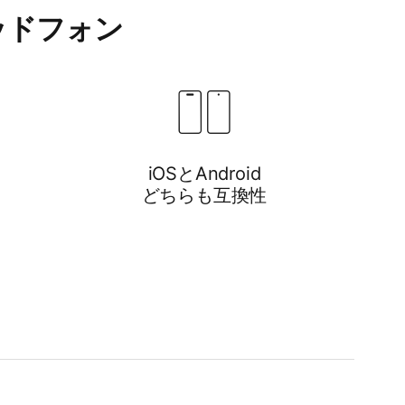
ヘッドフォン
iOSと​​Android
どちらも​​互換性
atsらしい​​バランスに​​優れた​​