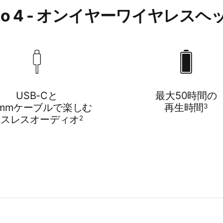
 Solo 4 - オンイヤーワイヤレス
USB-Cと
最大50時間の
5mmケーブルで​​楽しむ
再生時間
3
ロスレスオーディオ
2
アコースティック設計と​​進化した​​ドライバに​​よる、​​Be
ルサウンド