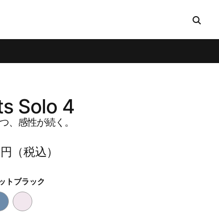
s Solo 4
つ、​​感性が​​続く。
00円​（税込）
ットブラック
ク
ラ