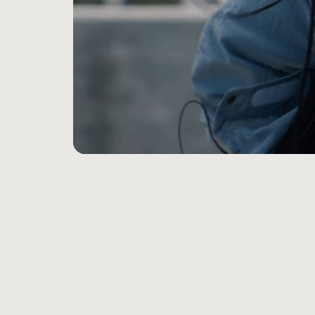
業界最高レベ
Bluet
USB-
有線の​​
声を​​
優れた​​
iOSと​
ペアリン
1回の​​
Fast F
3.5m