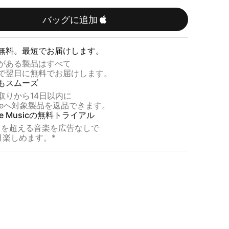
ウ
ド
バッグに追加
ピ
ン
無料。​​最短で​​お届けします。
ク
​​ある​​製品は​​すべて
​​翌日に​​無料で​​お届けします。
も​​スムーズ
取りから​​14日以内に
leへ​​対象製品を​​返品できます。
le Musicの​​無料トライアル
を​​超える​​音楽を​​広告なしで
​月​楽しめます。​​*