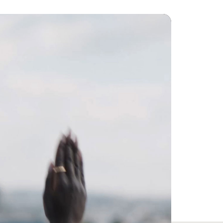
​空間オーディオと​​
脚注
サウンドを​​調整して​​インタラクティブな​体験
1
脚注
スオーディオ
2
の​​イヤーカップで​​安定した​​着け心地
​耐久性を​​実現、​​
断