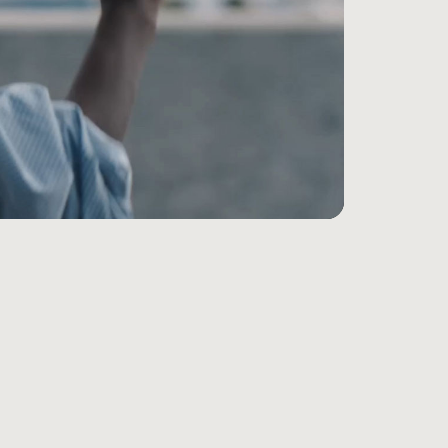
対応レンジが​​広がり、​​ドロップアウトが​​減少
脚注
​ロスレスオーディオなどを​​楽しめます
2
プルデジタルビームフォーミングマイクに​​より、​​
リング、​​お使いの​​すべての​​デバイスを​​自動で​​
注