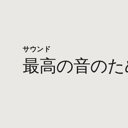
USB-
充電式
音楽と​​
サウンド
音量調
最高の​​音の​​
電源およ
Beats
キャリ
USB-
3.5 
クイッ