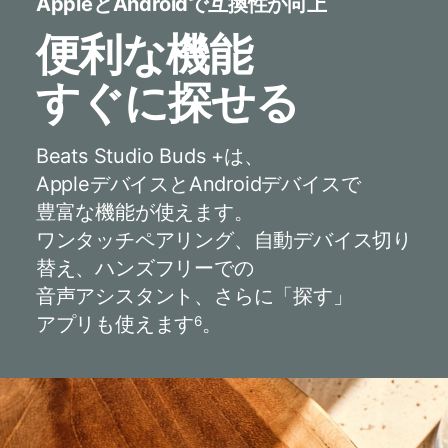
Appleと​​Androidで​​互換性が​​向上
便利な​​機能
すぐに​​探せる
Beats Studio Buds +は、​​
Appleデバイスと​​Androidデバイスで​​
豊富な​​機能が​​使えます。​​
ワンタッチペアリング、​​自動デバイス切り​
替え、​​ハンズフリーでの​​
音声アシスタント、​​さらに​​「探す」​​
アプリも​​使えます
。
6