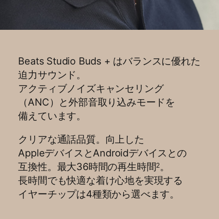
ソフトウェアアップデートや​​新機能の​​
追加を​​自動で​​行います
Androidデバイスの​​機能：
Beats Studio Buds + は​​バランスに​​優れた​​
Google Fast Pair: お使いの​​
迫力サウンド。​​
Gmailアカウントに​​登録している、​​すべての​​
アクティブノイズキャンセリング​
Androidデバイスおよび​​Chromeデバイスに​​
（ANC）と​​外部​​音取り込みモードを​​
ワンタッチで​​自動的に​​ペアリングできます
7
備えています。
音声の​​切り​替え：Android、​​
Chromebook、​​その​​他の​​対応デバイスの​​
クリアな​​通話品質。​​向上した​​
間で​​シームレスに​​サウンドを​​切り​
Appleデバイスと​​Androidデバイスとの​​
替えられます
8
互換性。​​最大36時間の​​再生時間
。​​
2
デバイスを​​探す：Googleの​​「デバイスを​​
長時間でも​​快適な​​着け心地を​​実現する​​
探す」​​機能を​​使えば、​​なくした​​
イヤーチップは​​4種類から​​選べます。
イヤーバッドを​​簡単に​​探せます
9