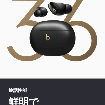
通話性能
鮮明で