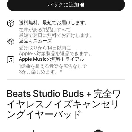
ク
リ
ス
バッグに追加
／
ー
ペ
ゴ
ア
ー
レ
送料無料。​​最短で​​お届けします。
ル
ン
在庫が​​ある​​製品は​​すべて
ド
ト
最短で​​翌日に​​無料で​​お届けします。
返品も​​スムーズ
受け取りから​​14日以内に
Appleへ​​対象製品を​​返品できます。
Apple Musicの​​無料トライアル
1億曲を​​超える​​音楽を​​広告なしで
3か​​月​楽しめます。​​*
Beats Studio Buds + 完全ワ
イヤレスノイズキャンセリ
ングイヤーバッド