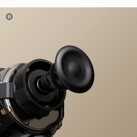
USB-C充電ケーブル
充電式リチウムイオンバッテリー
左右の​​イヤーバッドに​​それぞれ1つの​​
多機能ボタン
音楽、​​通話、​​音声アシスタントの​​操作が​​
可能な​​オンデバイスコントロール
周囲の​​ノイズを​​取り​除き、​​クリアな​​音声を​​
実現する、​​声を​​正確に​​認識する​​内蔵マイク
Beats Studio Buds +
4つの​​サイズ​（XS/S/M/L）から​​選べる​​
シリコン製イヤーチップ