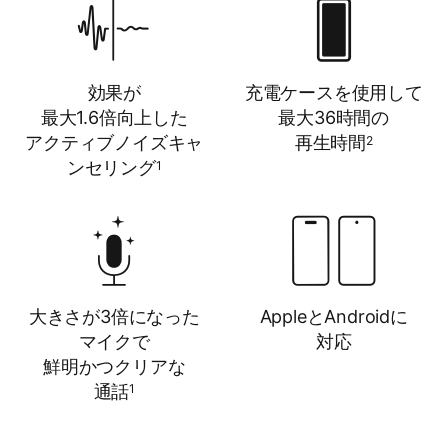
効果が​​
充電ケースを​​使用して​​
最大1.6倍向上した​​
最大36時間の​​
アクティブノイズキャ
再生時間
2
ンセリング
1
大きさが​​3倍に​​なった​​
Appleと​​Androidに​​
マイクで​​
対応
鮮明かつクリアな​​
通話
1