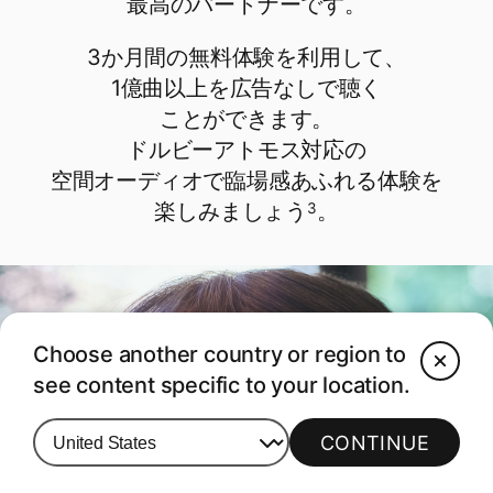
最高の​​パートナーです。
3か​​月間の​​無料体験を​​利用して、​​
1億曲以上を​​広告なしで​​聴く​​
ことができます。​​
ドルビーアトモス対応の​​
空間オーディオで​​臨場感​あ​ふれる​​体験を​​
楽しみましょう
。
3
Choose another country or region to
C
see content specific to your location.
CONTINUE