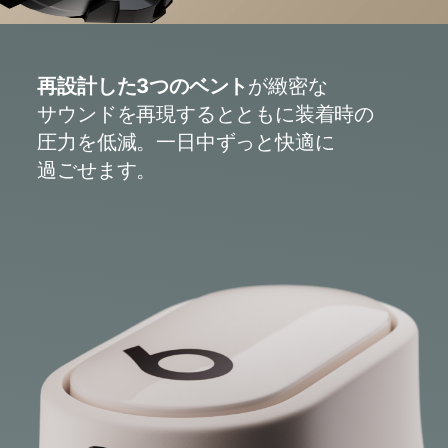
同色の​​ポケットサイズの​​充電ケース
USB-C - USB-C充電ケーブル​
（電源アダプタは​​別売りです）
再設計した​​3つの​​ベント
が​​緻密な​​
サウンドを​​再現するとともに​​装着時の​​
クイックスタートガイド
圧力を​​低減。​​一日​​中ずっと​​快適に​​
過ごせます。
Beats Studio Buds +の​​パッケージは、​​
木製繊維の​​95%を​​再生資源と​​責任ある​​方​
法で​​管理された​​資源から​​調達しています
12