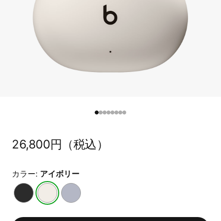
通
26,800円（税込）
常
価
カラー:
アイボリー
格
ブ
ア
ト
ラ
イ
ラ
ッ
ボ
ン