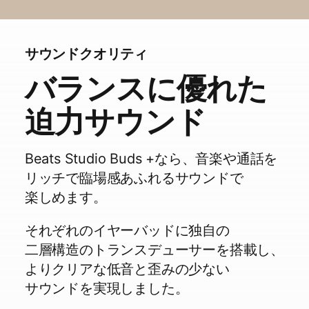
その​​他の​​機能を​​使用するには、
​​Beatsアプリ
を​​
ダウンロードしてください。​​製品の​​
カスタマイズ、​​ソフトウェアの​​
サウンドクオリティ
アップデート、​​新機能が​​利用できるので、​​
ヘッドフォンを​​最大限に​​活用できます。
バランスに​​優れた
迫力サウンド
合計で​​最大36時間の​​再生時間​
（イヤーバッド本体で​​最大9時間、​​さらに​​
Beats Studio Buds +なら、​​音楽や​​通話を​​
充電ケースを​​使用して​​3回の​​充電が​​可能）
​​2
リッチで​​臨場感​あ​ふれる​​サウンドで​​
ANC／外部​​音取り込みモードが​​オンの​​
楽しめます。
場合、​​再生時間は​​合計で​​最大24時間​
それぞれの​​イヤーバッドに​​独自の​​
（イヤーバッド本体で​​最大6時間、​​さらに​​
充電ケースを​​使用して​​3回の​​充電が​​可能）
​​10
二層構造の​​トランスデューサーを​​搭載し、​​
より​​クリアな​​低音と​​歪みの​​少ない​​
バッテリー残量が​​少なくなっても、​​Fast
Fuel機能搭載なので​​5分の​​充電で​​
サウンドを​​実現しました。
最大1時間再生できます
11