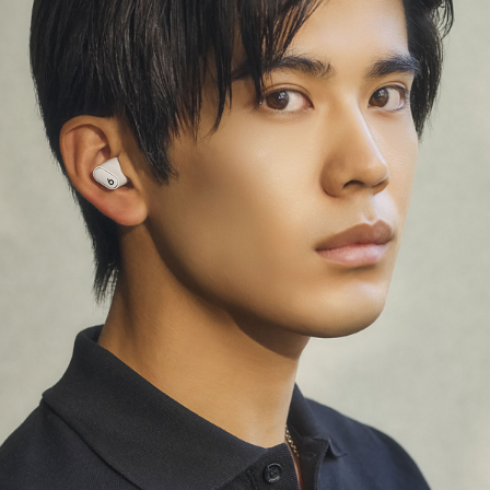
業界最高レベルの​​Class 1 Bluetooth
®
テクノロジーに​​より、​​接続範囲が​​広く、​​
ドロップアウトも​​減少
声を​​正確に​​認識する、​​進化した​​マイクに​​
よって​​通話品質が​​向上
Appleデバイスの​​機能：
ワンタッチペアリングで、​​
iCloudアカウントに​​登録されている​​
すべての​​デバイスに​​すぐに​​接続します
5
「Hey Siri」
で​​音声アシスタントを​​
*
ハンズフリーで​​起動します
6
iOSデバイスの​​「探す」​​アプリで、​​
イヤーバッドが​​最後に​​検出された​​場所を​​
地図で​​確認できます