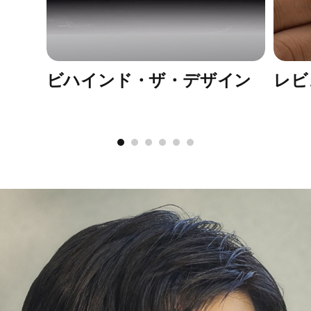
再設計した​​3つの​​ベントが​​緻密な​​サウンドを​​
再現するとともに​​装着時の​​圧力を​​低減。​​
ビハインド・ザ・デザイン
レビ
一日​​中ずっと​​快適に​​過ごせます
IPX4等級の​​耐汗​耐水性能イヤーバッド
4
イヤーバッド：
長さ：2.05cm
幅：1.85cm
高さ：1.5cm
重さ：5.0g
充電ケース：
長さ：7.2cm
幅：5.1cm
高さ：2.55cm
重さ：49.0g