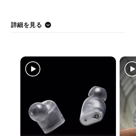
詳細を見る
独自の​​
アコースティックプラットフォームで、​​
パワフルで​​臨場感​あ​ふれる​​サウンドを​​実現
周囲の​​環境に​​対応、​​音楽に​​没頭できる​​
アクティブノイズキャンセリング​（ANC）
外部​​音取り込みモードが​​音楽と​​周囲の​​音を​​
自然に​​ミックス。
あらゆる​​方​​向から​​サウンドを​​響かせる​​
ドルビーアトモスに​​対応した​​
空間オーディオ
3