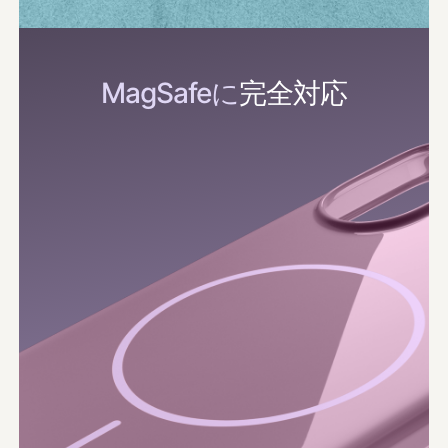
MagSafeに
​​完全対​​応