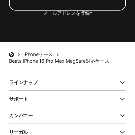
メールアドレスを登録
*
Beats製品の最新情報やスペシャルオファー、ア
ンケートのご案内を含むメールの受信を希望しま
す。
*
Beatsフッター
iPhoneケース
登録する
Beats iPhone 16 Pro Max MagSafe対応ケース
ラインナップ
サポート
カンパニー
リーガル