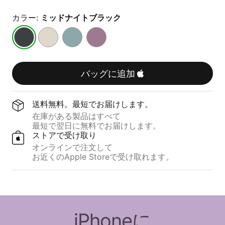
カラー:
ミッドナイトブラック
ミ
サ
リ
サ
ッ
ミ
ッ
ン
ド
ッ
プ
セ
ナ
ト
タ
ッ
バッグに追加
イ
ス
イ
ト
ト
ト
ド
パ
ブ
ー
ブ
ー
送料無料。​​最短で​​お届けします。
ラ
ン
ル
プ
在庫が​​ある​​製品は​​すべて
ッ
ー
ル
最短で​​翌日に​​無料で​​お届けします。
ク
ストアで​​受け取り
オンラインで​​注文して
お近くの​​Apple Storeで​​受け取れます。
iPhoneに