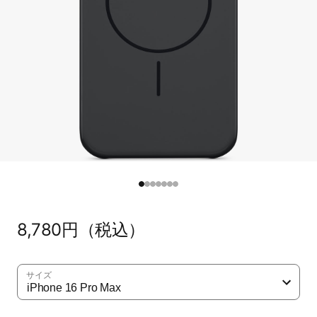
通
8,780円​（税込）
常
価
格
サイズ