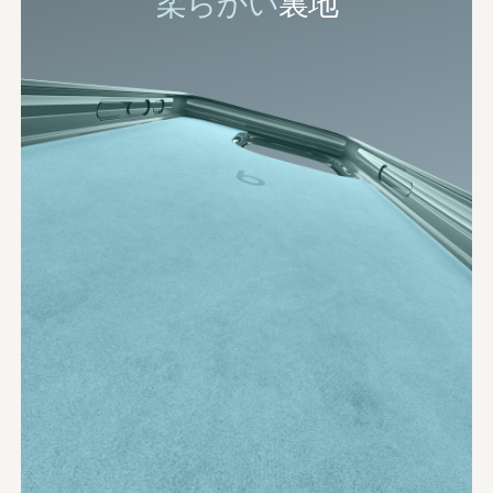
柔らかい
​​裏地