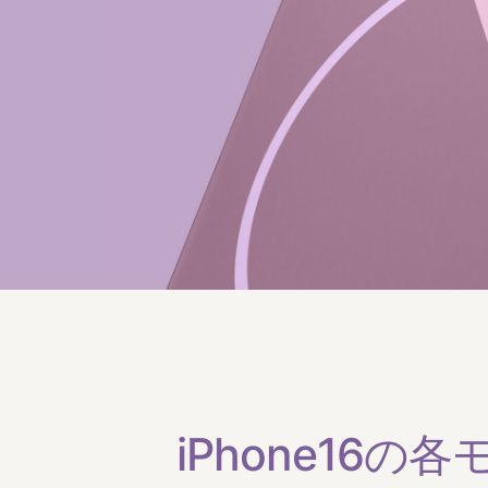
iPhone16の​​