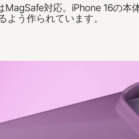
​​MagSafe対応。​​iPhone 16の本
るよう​作られています。