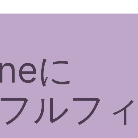
oneに
フルフ