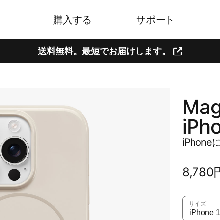
購入する
サポート
送料無料。​​最短で​​お届けします。
Mag
iPh
iPhon
通
8,78
常
価
サイズ
格