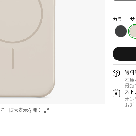
カラー:
サ
ミ
サ
ッ
ミ
ド
ッ
ナ
ト
イ
ス
ト
ト
送料
ブ
ー
在庫が
ラ
ン
最短で
ッ
スト
ク
オン
お近く
て、​拡大表示を​開く