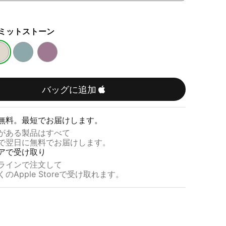
ミットストーン
リ
サ
ッ
ン
プ
セ
タ
ッ
バッグに追加
イ
ト
ド
パ
無料。​​最短で​​お届けします。
ブ
ー
​​ある​​製品は​​すべて
ル
プ
​​翌日に​​無料で​​お届けします。
ー
ル
アで​​受け取り
ラインで​​注文して
の​​Apple Storeで​​受け取れます。