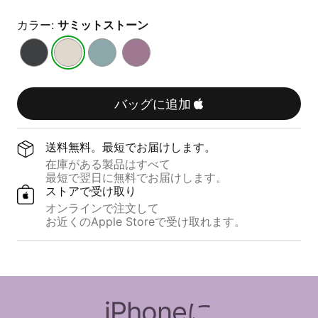
カラー:
サミットストーン
ミ
サ
リ
サ
ッ
ミ
ッ
ン
ド
ッ
プ
セ
ナ
ト
タ
ッ
バッグに追加
イ
ス
イ
ト
ト
ト
ド
パ
ブ
ー
ブ
ー
送料無料。​​最短で​​お届けします。
ラ
ン
ル
プ
在庫が​​ある​​製品は​​すべて
ッ
ー
ル
最短で​​翌日に​​無料で​​お届けします。
ク
ストアで​​受け取り
オンラインで​​注文して
お近くの​​Apple Storeで​​受け取れます。
iPhoneに