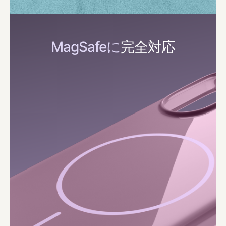
MagSafeに
​​完全対​​応