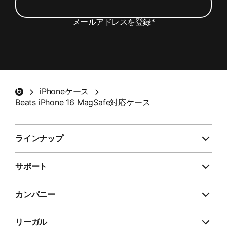
メールアドレスを登録
*
Beats製品の最新情報やスペシャルオファー、ア
ンケートのご案内を含むメールの受信を希望しま
す。
*
Beatsフッター
iPhoneケース
登録する
Beats iPhone 16 MagSafe対応ケース
ラインナップ
サポート
カンパニー
リーガル