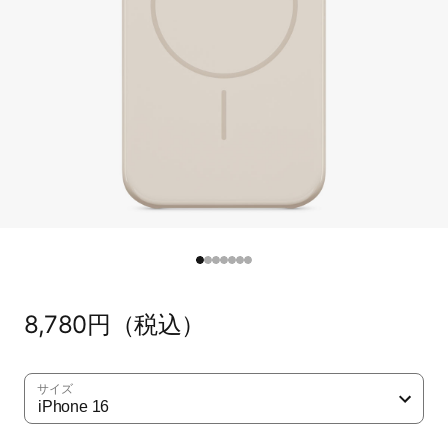
通
8,780円（税込）
常
価
格
サイズ