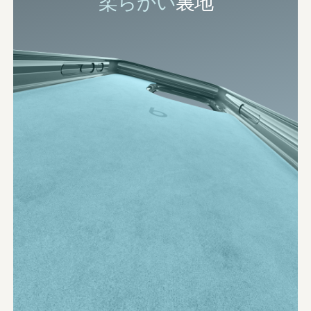
柔らかい
​​裏地