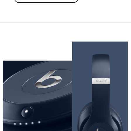
CONFIGURA
LE
STUDIO
3
WIRELESS