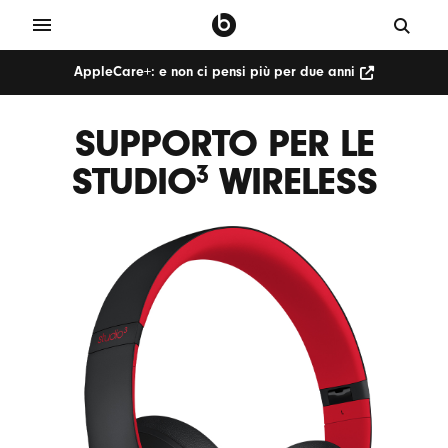
AppleCare+: e non ci pensi più per due anni
SUPPORTO PER LE
STUDIO
WIRELESS
3