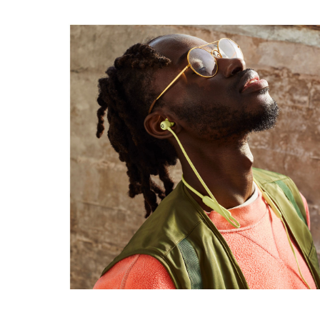
giorno, mentre i copriauricolari disponibili in quattro
misure offrono una vestibilità personalizzata
Altezza: 16 mm/1,6 cm
Peso: 18,6 g
Connettività
Tecnologia Bluetooth
di Classe 1 con il chip
®
Apple W1
, per una configurazione e un uso
4
semplicissimi con dispositivi Apple diversi, un raggio
d’azione più ampio e meno perdite di connessione
Condivisione audio per ascoltare
contemporaneamente in wireless contenuti audio
come canzoni, podcast e film sui Beats Flex e su un
altro paio di cuffie o auricolari Beats
o di AirPods
2
Utilizza l’app Dov’è sul tuo dispositivo iOS per far
suonare Beats Flex
e individuare le tue cuffie o i
5,6
tuoi auricolari su una mappa se non li trovi più