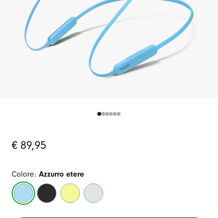
Original
€ 89,95
Price
Colore:
Azzurro etere
Azzurro
Nero
Giallo
Grigio
etere
Beats
limone
nuvola