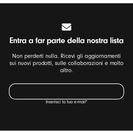
Entra a far parte della nostra lista
Non perderti nulla. Ricevi gli aggiornamenti
sui nuovi prodotti, sulle collaborazioni e molto
altro.
Inserisci la tua e-mail
*
Desidero ricevere e-mail con aggiornamenti sui
prodotti Beats, offerte speciali e inviti occasionali ai
sondaggi.
*