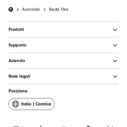
Footer Beats
Auricolari
Beats Flex
ISCRIVITI
Prodotti
Supporto
Azienda
Note legali
Posizione
Italia
|
Cambia
il
tuo
Paese
o