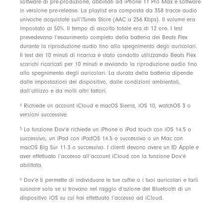
software di pre-produzione, abbinati ad iPhone 11 Pro Max e software
Contenuto della confezione
in versione pre-release. La playlist era composta da 358 tracce audio
univoche acquistate sull’iTunes Store (AAC a 256 Kbps). Il volume era
Auricolari Beats Flex wireless
impostato al 50%. Il tempo di ascolto totale era di 12 ore. I test
Copriauricolari in quattro misure
prevedevano l’esaurimento completo della batteria dei Beats Flex
durante la riproduzione audio fino allo spegnimento degli auricolari.
Connettore di ricarica USB-C
Il test dei 10 minuti di ricarica è stato condotto utilizzando Beats Flex
scarichi ricaricati per 10 minuti e avviando la riproduzione audio fino
Guida rapida
allo spegnimento degli auricolari. La durata della batteria dipende
Scheda di garanzia
dalle impostazioni del dispositivo, dalle condizioni ambientali,
dall’utilizzo e da molti altri fattori.
4
Richiede un account iCloud e macOS Sierra, iOS 10, watchOS 3 o
Confezione
versioni successive.
La confezione dei Beats Flex è composta all’87% di
5
La funzione Dov’è richiede un iPhone o iPod touch con iOS 14.5 o
successivo, un iPad con iPadOS 14.5 o successivo o un Mac con
materiale vegetale proveniente da fibre riciclate e/o
macOS Big Sur 11.3 o successivo. I clienti devono avere un ID Apple e
foreste sostenibili
aver effettuato l’accesso all’account iCloud con la funzione Dov’è
abilitata.
6
Dov’è ti permette di individuare le tue cuffie o i tuoi auricolari e farli
suonare solo se si trovano nel raggio d’azione del Bluetooth di un
dispositivo iOS su cui hai effettuato l’accesso ad iCloud.