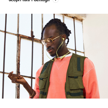
Suono
La piattaforma acustica proprietaria garantisce bassi
nitidi e precisione nella curva di frequenza
La configurazione in due pezzi crea una significativa
separazione stereo tra il range medio e gli alti,
mentre lo strato esterno flessibile assicura un’elevata
resa dei bassi
Design
Auricolari in-ear
Auricolari magnetici con funzione automatica
Play/Pausa
1
Grazie al cavo Flex-Form e alla sua resistente
struttura in Nitinol il comfort è garantito per tutto il