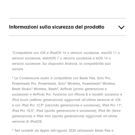
Prodotto compatibile con Android
Alimentazione
Informazioni sulla sicurezza del prodotto
Fino a 12 ore di ascolto
3
Batteria scarica? Grazie a Fast Fuel, con 10 minuti di
ricarica hai ancora 1,5 ore di ascolto
3
1
Compatibile con iOS e iPadOS 14 o versioni successive, macOS 11 o
Connettore di ricarica USB-C (incluso)
versioni successive, watchOS 7 o versioni successive e tvOS 14 o
versioni successive. Sui dispositivi Android, la compatibilità può
Batteria ricaricabile agli ioni di litio
variare.
2
La Condivisione audio è compatibile con Beats Flex, Solo Pro,
3
3
Powerbeats Pro, Powerbeats, Solo
Wireless, Powerbeats
Wireless,
Controlli
3
X
Beats Studio
Wireless, Beats
, AirPods (prima generazione e
successive) e AirPods Pro. Funziona con iPhone 8 e modelli successivi e
Controlli integrati per musica, chiamate e assistente
iPod touch (settima generazione) aggiornati all’ultima versione di iOS
vocale
e con iPad Pro 12,9" (seconda generazione e successive), iPad Pro 11",
iPad Pro 10,5", iPad (quinta generazione e successive), iPad Air (terza
Microfono integrato che riduce il rumore del vento,
generazione) e iPad mini (quinta generazione) aggiornati all’ultima
per una nitidezza ottimale della voce
versione di iPadOS.
3
Test condotti da Apple nell’agosto 2020 utilizzando Beats Flex e